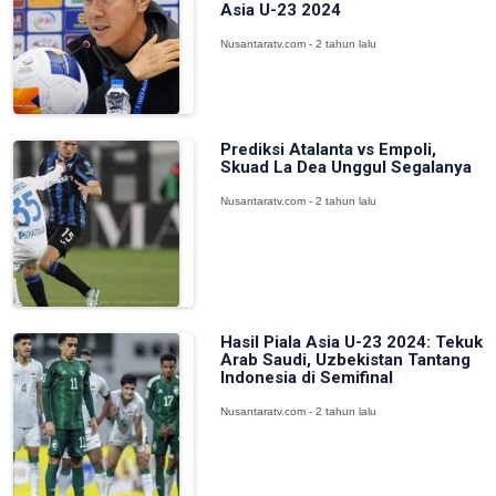
Asia U-23 2024
Nusantaratv.com - 2 tahun lalu
Prediksi Atalanta vs Empoli,
Skuad La Dea Unggul Segalanya
Nusantaratv.com - 2 tahun lalu
Hasil Piala Asia U-23 2024: Tekuk
Arab Saudi, Uzbekistan Tantang
Indonesia di Semifinal
Nusantaratv.com - 2 tahun lalu