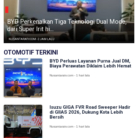
BYD Perkenalkan Tiga Teknologi Dual Mode,
dari Super Irit hi...
NUSANTARATV.COM - 2 JAM LALU
OTOMOTIF TERKINI
BYD Perluas Layanan Purna Jual DM,
Biaya Perawatan Diklaim Lebih Hemat
Nusantaratv.com - 1 hari lalu
Isuzu GIGA FVR Road Sweeper Hadir
di GIIAS 2026, Dukung Kota Lebih
Bersih
Nusantaratv.com - 1 hari lalu