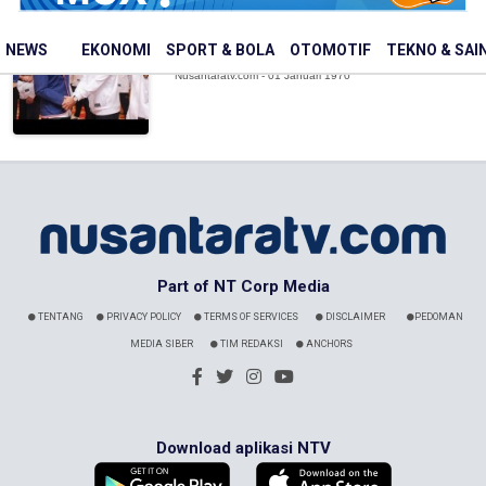
Asian Taekwondo Indonesia Open
2026 Diikuti 36 Negara, Jadi Ajang
Pere...
NEWS
EKONOMI
SPORT & BOLA
OTOMOTIF
TEKNO & SAI
Nusantaratv.com - 01 Januari 1970
Part of NT Corp Media
TENTANG
PRIVACY POLICY
TERMS OF SERVICES
DISCLAIMER
PEDOMAN
MEDIA SIBER
TIM REDAKSI
ANCHORS
Download aplikasi NTV