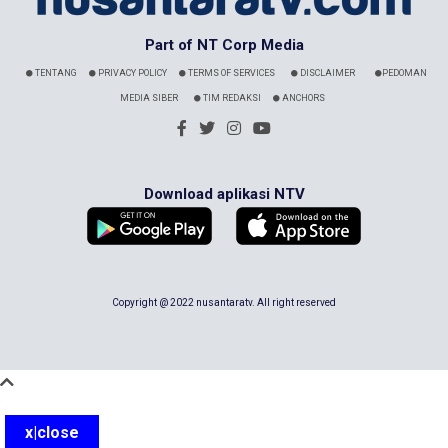
Part of NT Corp Media
TENTANG
PRIVACY POLICY
TERMS OF SERVICES
DISCLAIMER
PEDOMAN
MEDIA SIBER
TIM REDAKSI
ANCHORS
Download aplikasi NTV
Copyright @ 2022 nusantaratv. All right reserved
x|close