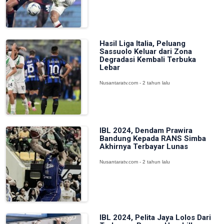
Hasil Liga Italia, Peluang
Sassuolo Keluar dari Zona
Degradasi Kembali Terbuka
Lebar
Nusantaratv.com - 2 tahun lalu
IBL 2024, Dendam Prawira
Bandung Kepada RANS Simba
Akhirnya Terbayar Lunas
Nusantaratv.com - 2 tahun lalu
IBL 2024, Pelita Jaya Lolos Dari