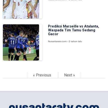
Prediksi Marseille vs Atalanta,
Waspada Tim Tamu Sedang
Gacor
Nusantaratv.com - 2 tahun lalu
« Previous
Next »