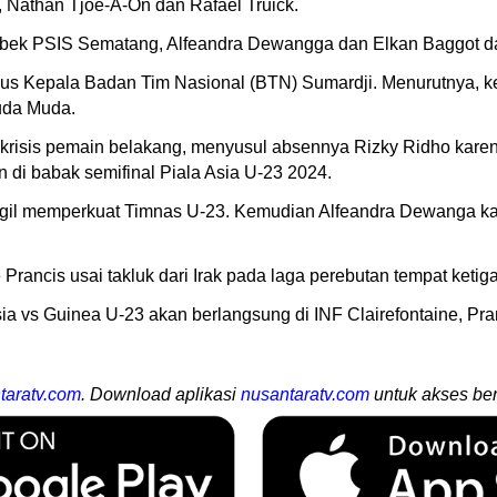
, Nathan Tjoe-A-On dan Rafael Truick.
bek PSIS Sematang, Alfeandra Dewangga dan Elkan Baggot dari
ligus Kepala Badan Tim Nasional (BTN) Sumardji. Menurutnya,
uda Muda.
krisis pemain belakang, menyusul absennya Rizky Ridho kare
 di babak semifinal Piala Asia U-23 2024.
gil memperkuat Timnas U-23. Kemudian Alfeandra Dewanga ka
Prancis usai takluk dari Irak pada laga perebutan tempat ketig
ia vs Guinea U-23 akan berlangsung di INF Clairefontaine, Pr
taratv.com
. Download aplikasi
nusantaratv.com
untuk akses ber