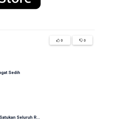
0
0
ngat Sedih
atukan Seluruh R...