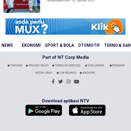
Nusantaratv.com - 01 Januari 1970
NEWS
EKONOMI
SPORT & BOLA
OTOMOTIF
TEKNO & SAI
Part of NT Corp Media
TENTANG
PRIVACY POLICY
TERMS OF SERVICES
DISCLAIMER
PEDOMAN
MEDIA SIBER
TIM REDAKSI
ANCHORS
Download aplikasi NTV