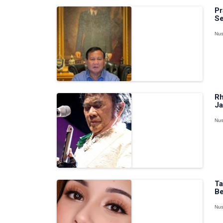
Pr
Se
Nus
Rh
Ja
Nus
Ta
Be
Nus