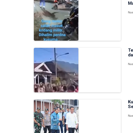
Ma
Nus
Te
da
Nus
Ku
Se
Nus