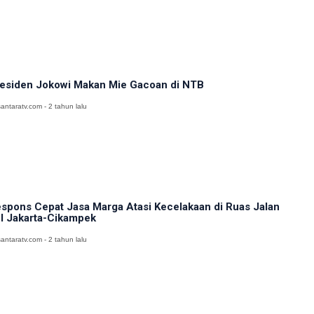
esiden Jokowi Makan Mie Gacoan di NTB
antaratv.com - 2 tahun lalu
spons Cepat Jasa Marga Atasi Kecelakaan di Ruas Jalan
l Jakarta-Cikampek
antaratv.com - 2 tahun lalu