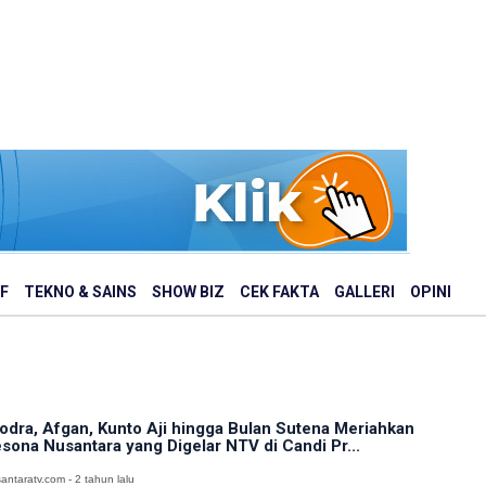
F
TEKNO & SAINS
SHOW BIZ
CEK FAKTA
GALLERI
OPINI
odra, Afgan, Kunto Aji hingga Bulan Sutena Meriahkan
sona Nusantara yang Digelar NTV di Candi Pr...
antaratv.com - 2 tahun lalu