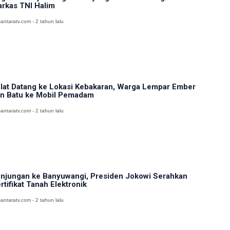
rkas TNI Halim
antaratv.com - 2 tahun lalu
lat Datang ke Lokasi Kebakaran, Warga Lempar Ember
n Batu ke Mobil Pemadam
antaratv.com - 2 tahun lalu
njungan ke Banyuwangi, Presiden Jokowi Serahkan
rtifikat Tanah Elektronik
antaratv.com - 2 tahun lalu