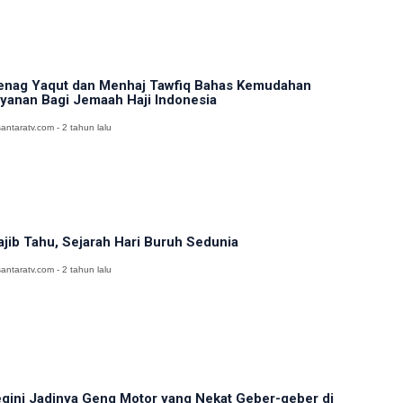
nag Yaqut dan Menhaj Tawfiq Bahas Kemudahan
yanan Bagi Jemaah Haji Indonesia
antaratv.com - 2 tahun lalu
jib Tahu, Sejarah Hari Buruh Sedunia
antaratv.com - 2 tahun lalu
gini Jadinya Geng Motor yang Nekat Geber-geber di