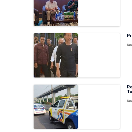
Pr
Nus
Re
To
Nus