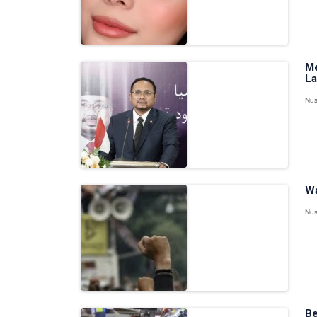
Me
La
Nus
Wa
Nus
Be