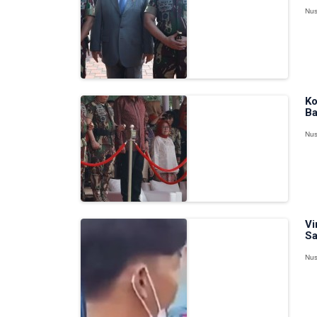
Nus
Ko
Ba
Nus
Vi
Sa
Nus