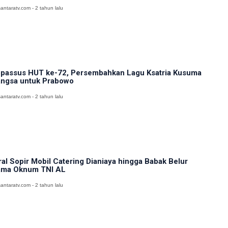
antaratv.com - 2 tahun lalu
passus HUT ke-72, Persembahkan Lagu Ksatria Kusuma
ngsa untuk Prabowo
antaratv.com - 2 tahun lalu
ral Sopir Mobil Catering Dianiaya hingga Babak Belur
ma Oknum TNI AL
antaratv.com - 2 tahun lalu