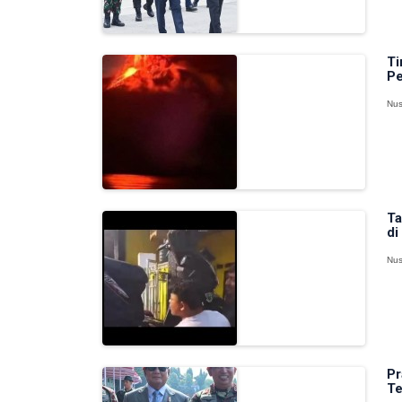
Ti
Pe
Nus
Ta
di
Nus
Pr
Te