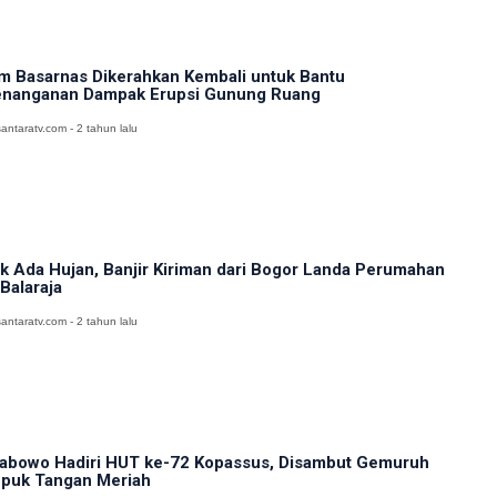
m Basarnas Dikerahkan Kembali untuk Bantu
nanganan Dampak Erupsi Gunung Ruang
antaratv.com - 2 tahun lalu
k Ada Hujan, Banjir Kiriman dari Bogor Landa Perumahan
 Balaraja
antaratv.com - 2 tahun lalu
abowo Hadiri HUT ke-72 Kopassus, Disambut Gemuruh
puk Tangan Meriah