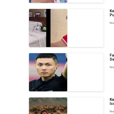
Ke
Pu
Nus
Fa
Se
Nus
Ka
Is
Nus