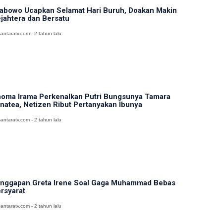
abowo Ucapkan Selamat Hari Buruh, Doakan Makin
jahtera dan Bersatu
antaratv.com - 2 tahun lalu
oma Irama Perkenalkan Putri Bungsunya Tamara
natea, Netizen Ribut Pertanyakan Ibunya
antaratv.com - 2 tahun lalu
nggapan Greta Irene Soal Gaga Muhammad Bebas
rsyarat
antaratv.com - 2 tahun lalu