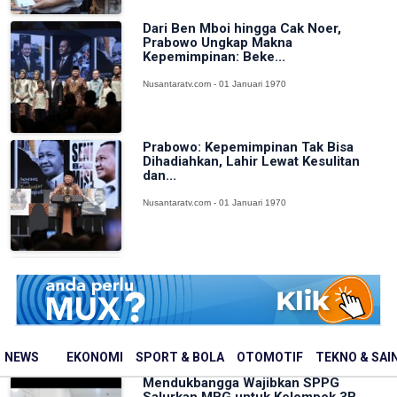
Dari Ben Mboi hingga Cak Noer,
Prabowo Ungkap Makna
Kepemimpinan: Beke...
Nusantaratv.com - 01 Januari 1970
Prabowo: Kepemimpinan Tak Bisa
Dihadiahkan, Lahir Lewat Kesulitan
dan...
Nusantaratv.com - 01 Januari 1970
Prabowo: Pemerintah Bangun 2.500
Jembatan, Perbaiki 70.000 Sekolah
Nusantaratv.com - 01 Januari 1970
NEWS
EKONOMI
SPORT & BOLA
OTOMOTIF
TEKNO & SAI
Mendukbangga Wajibkan SPPG