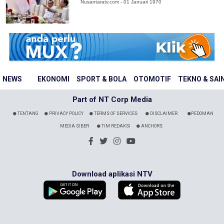
Nusantaratv.com - 01 Januari 1970
NEWS
EKONOMI
SPORT & BOLA
OTOMOTIF
TEKNO & SAI
Part of NT Corp Media
TENTANG
PRIVACY POLICY
TERMS OF SERVICES
DISCLAIMER
PEDOMAN
MEDIA SIBER
TIM REDAKSI
ANCHORS
Download aplikasi NTV