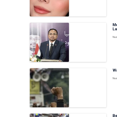
Me
La
Nus
Wa
Nus
Be