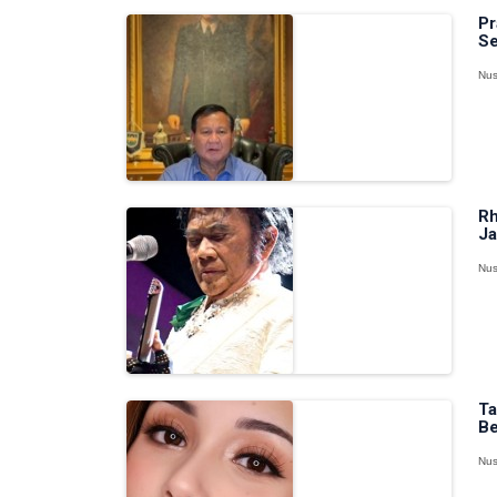
Pr
Se
Nus
Rh
Ja
Nus
Ta
Be
Nus