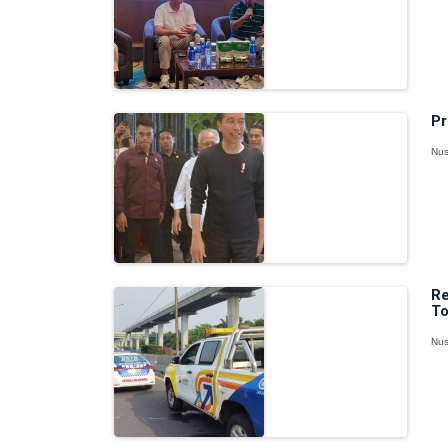
Pr
Nus
Re
To
Nus