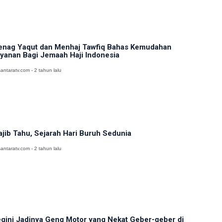
nag Yaqut dan Menhaj Tawfiq Bahas Kemudahan
yanan Bagi Jemaah Haji Indonesia
antaratv.com - 2 tahun lalu
jib Tahu, Sejarah Hari Buruh Sedunia
antaratv.com - 2 tahun lalu
gini Jadinya Geng Motor yang Nekat Geber-geber di