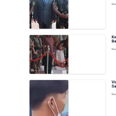
Nus
Ko
Ba
Nus
Vi
Sa
Nus