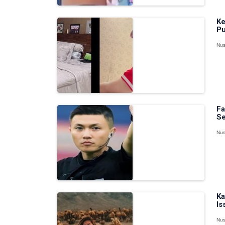
Ke
Pu
Nus
Fa
Se
Nus
Ka
Is
Nus