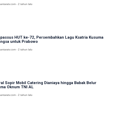
antaratv.com - 2 tahun lalu
passus HUT ke-72, Persembahkan Lagu Ksatria Kusuma
ngsa untuk Prabowo
antaratv.com - 2 tahun lalu
ral Sopir Mobil Catering Dianiaya hingga Babak Belur
ma Oknum TNI AL
antaratv.com - 2 tahun lalu