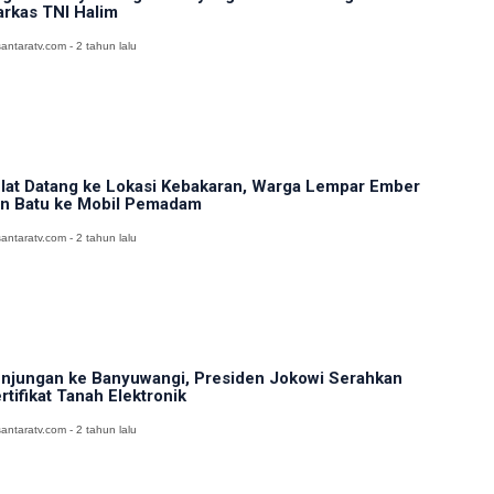
rkas TNI Halim
antaratv.com - 2 tahun lalu
lat Datang ke Lokasi Kebakaran, Warga Lempar Ember
n Batu ke Mobil Pemadam
antaratv.com - 2 tahun lalu
njungan ke Banyuwangi, Presiden Jokowi Serahkan
rtifikat Tanah Elektronik
antaratv.com - 2 tahun lalu