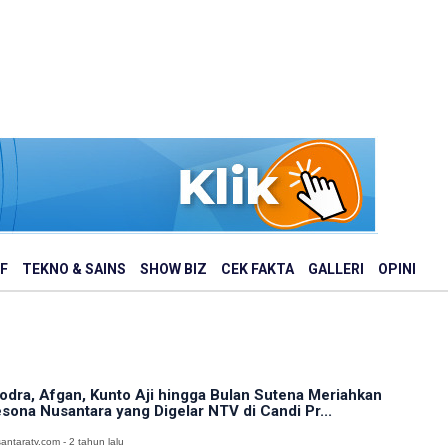
F
TEKNO & SAINS
SHOW BIZ
CEK FAKTA
GALLERI
OPINI
odra, Afgan, Kunto Aji hingga Bulan Sutena Meriahkan
sona Nusantara yang Digelar NTV di Candi Pr...
antaratv.com - 2 tahun lalu