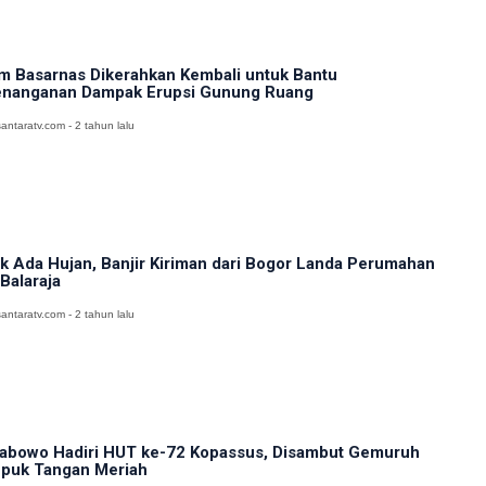
m Basarnas Dikerahkan Kembali untuk Bantu
nanganan Dampak Erupsi Gunung Ruang
antaratv.com - 2 tahun lalu
k Ada Hujan, Banjir Kiriman dari Bogor Landa Perumahan
 Balaraja
antaratv.com - 2 tahun lalu
abowo Hadiri HUT ke-72 Kopassus, Disambut Gemuruh
puk Tangan Meriah