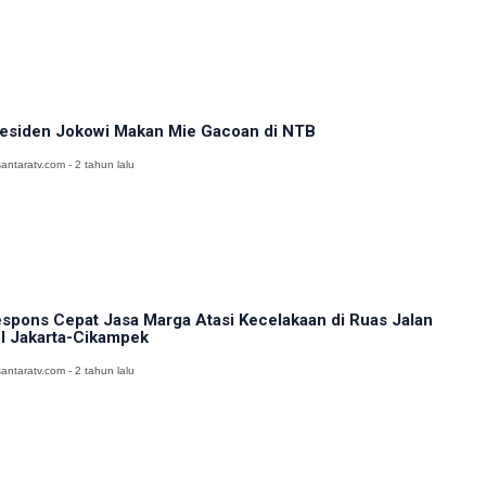
esiden Jokowi Makan Mie Gacoan di NTB
antaratv.com - 2 tahun lalu
spons Cepat Jasa Marga Atasi Kecelakaan di Ruas Jalan
l Jakarta-Cikampek
antaratv.com - 2 tahun lalu