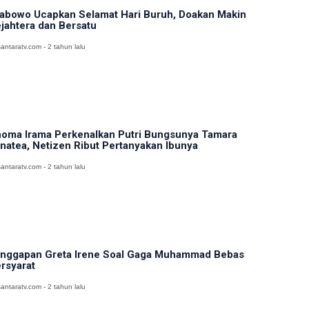
abowo Ucapkan Selamat Hari Buruh, Doakan Makin
jahtera dan Bersatu
antaratv.com - 2 tahun lalu
oma Irama Perkenalkan Putri Bungsunya Tamara
natea, Netizen Ribut Pertanyakan Ibunya
antaratv.com - 2 tahun lalu
nggapan Greta Irene Soal Gaga Muhammad Bebas
rsyarat
antaratv.com - 2 tahun lalu