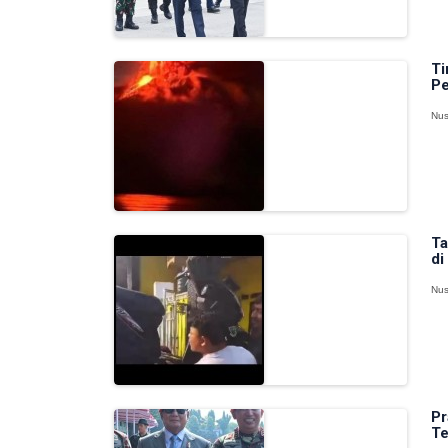
Ti
Pe
Nus
Ta
di
Nus
Pr
Te