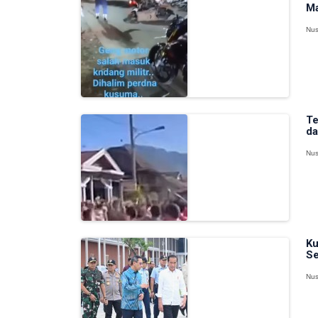
Ma
Nus
Te
da
Nus
Ku
Se
Nus