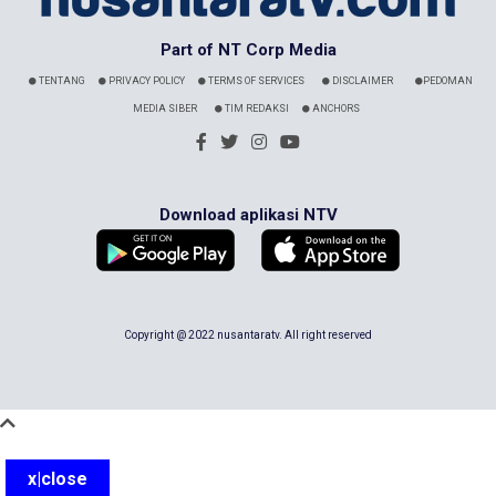
Part of NT Corp Media
TENTANG
PRIVACY POLICY
TERMS OF SERVICES
DISCLAIMER
PEDOMAN
MEDIA SIBER
TIM REDAKSI
ANCHORS
Download aplikasi NTV
Copyright @ 2022 nusantaratv. All right reserved
x|close