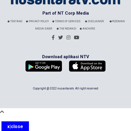
Part of NT Corp Media
TENTANG
PRIVACY POLICY
TERMS OF SERVICES
DISCLAIMER
PEDOMAN
MEDIA SIBER
TIM REDAKSI
ANCHORS
Download aplikasi NTV
Copyright @ 2022 nusantaratv. All right reserved
x|close