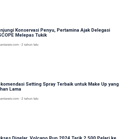
njungi Konservasi Penyu, Pertamina Ajak Delegasi
COPE Melepas Tukik
antaratv.com - 2 tahun lalu
komendasi Setting Spray Terbaik untuk Make Up yang
han Lama
antaratv.com - 2 tahun lalu
kses Digelar, Volcano Run 2024 Tarik 2.500 Pelari ke