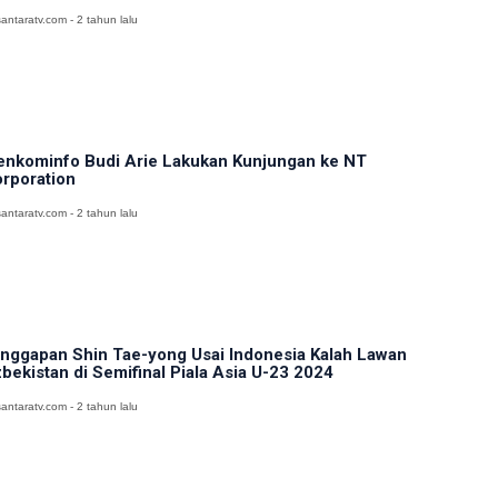
antaratv.com - 2 tahun lalu
nkominfo Budi Arie Lakukan Kunjungan ke NT
rporation
antaratv.com - 2 tahun lalu
nggapan Shin Tae-yong Usai Indonesia Kalah Lawan
bekistan di Semifinal Piala Asia U-23 2024
antaratv.com - 2 tahun lalu