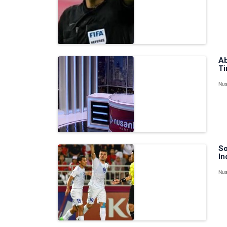
Ab
Ti
Nus
So
In
Nus