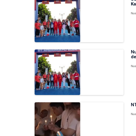
Ka
Nus
Nu
de
Nus
NT
Nus