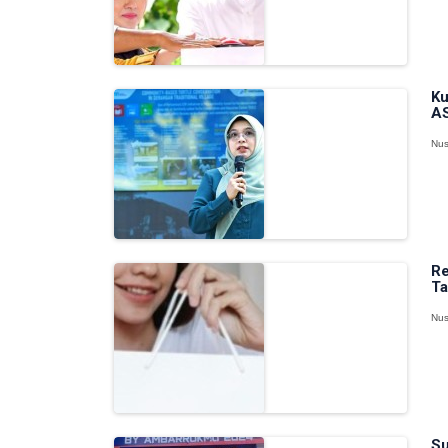
Ku
AS
Nus
Re
Ta
Nus
Su