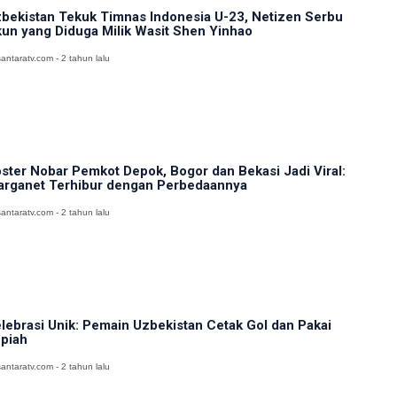
bekistan Tekuk Timnas Indonesia U-23, Netizen Serbu
un yang Diduga Milik Wasit Shen Yinhao
antaratv.com - 2 tahun lalu
ster Nobar Pemkot Depok, Bogor dan Bekasi Jadi Viral:
rganet Terhibur dengan Perbedaannya
antaratv.com - 2 tahun lalu
lebrasi Unik: Pemain Uzbekistan Cetak Gol dan Pakai
piah
antaratv.com - 2 tahun lalu