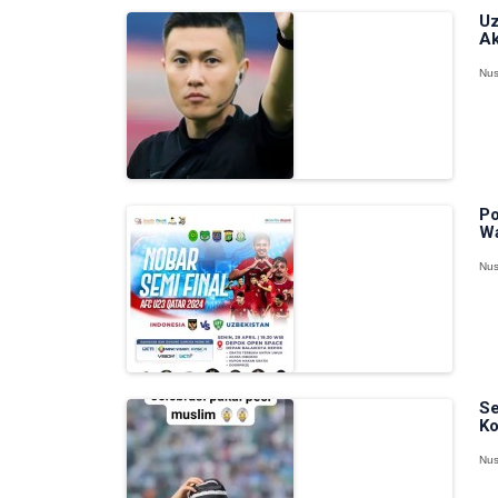
Uz
Ak
Nus
Po
Wa
Nus
Se
Ko
Nus