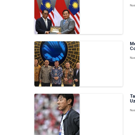
Nus
Me
Co
Nus
Ta
Uz
Nus