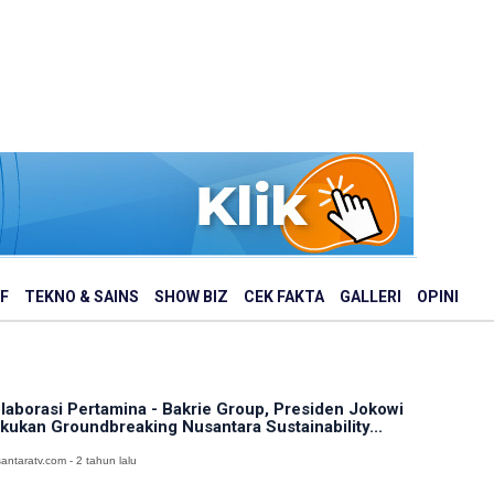
F
TEKNO & SAINS
SHOW BIZ
CEK FAKTA
GALLERI
OPINI
laborasi Pertamina - Bakrie Group, Presiden Jokowi
kukan Groundbreaking Nusantara Sustainability...
antaratv.com - 2 tahun lalu