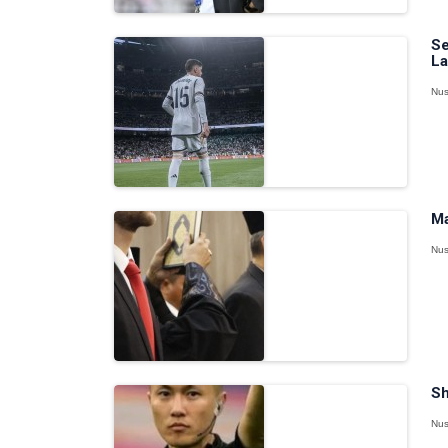
Se
La
Nus
Ma
Nus
Sh
Nus