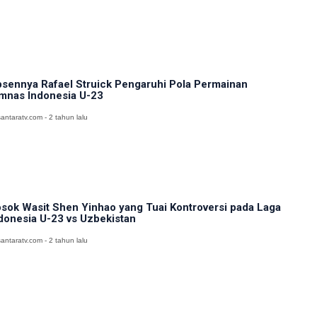
sennya Rafael Struick Pengaruhi Pola Permainan
mnas Indonesia U-23
antaratv.com - 2 tahun lalu
sok Wasit Shen Yinhao yang Tuai Kontroversi pada Laga
donesia U-23 vs Uzbekistan
antaratv.com - 2 tahun lalu