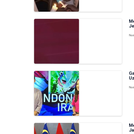
Me
Je
Nus
Ga
Uz
Nus
Me
Ja