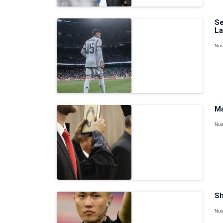
Se
La
Nus
Ma
Nus
Sh
Nus