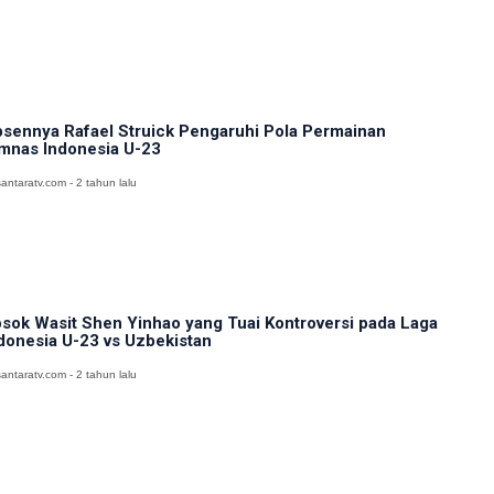
sennya Rafael Struick Pengaruhi Pola Permainan
mnas Indonesia U-23
antaratv.com - 2 tahun lalu
sok Wasit Shen Yinhao yang Tuai Kontroversi pada Laga
donesia U-23 vs Uzbekistan
antaratv.com - 2 tahun lalu