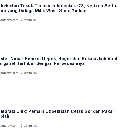
bekistan Tekuk Timnas Indonesia U-23, Netizen Serbu
un yang Diduga Milik Wasit Shen Yinhao
antaratv.com - 2 tahun lalu
ster Nobar Pemkot Depok, Bogor dan Bekasi Jadi Viral:
rganet Terhibur dengan Perbedaannya
antaratv.com - 2 tahun lalu
lebrasi Unik: Pemain Uzbekistan Cetak Gol dan Pakai
piah
antaratv.com - 2 tahun lalu