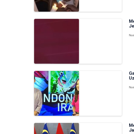
Me
Je
Nus
Ga
Uz
Nus
Me
Ja