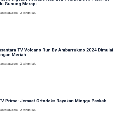
ki Gunung Merapi
antaratv.com - 2 tahun lalu
santara TV Volcano Run By Ambarrukmo 2024 Dimulai
ngan Meriah
antaratv.com - 2 tahun lalu
V Prime: Jemaat Ortodoks Rayakan Minggu Paskah
antaratv.com - 2 tahun lalu