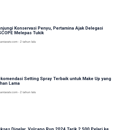
njungi Konservasi Penyu, Pertamina Ajak Delegasi
COPE Melepas Tukik
antaratv.com - 2 tahun lalu
komendasi Setting Spray Terbaik untuk Make Up yang
han Lama
antaratv.com - 2 tahun lalu
kses Digelar, Volcano Run 2024 Tarik 2.500 Pelari ke