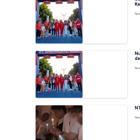
Ka
Nus
Nu
de
Nus
NT
Nus