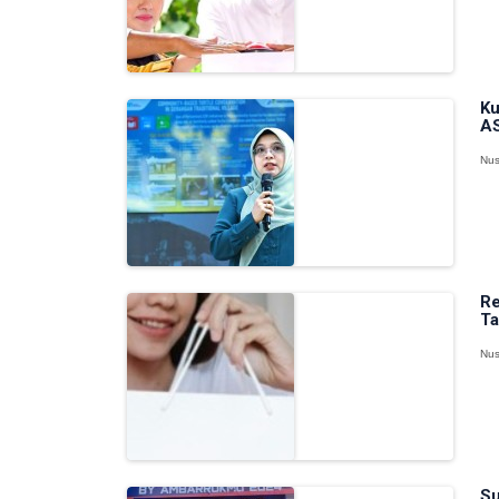
Ku
AS
Nus
Re
Ta
Nus
Su