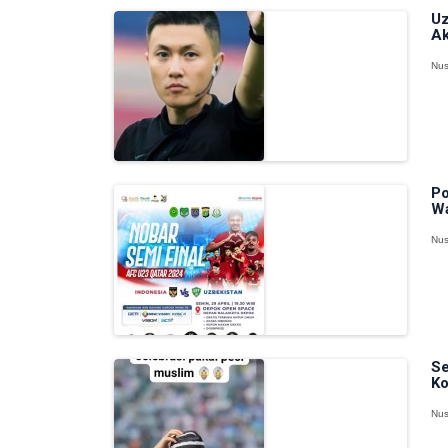
Uz
Ak
Nus
Po
Wa
Nus
Se
Ko
Nus