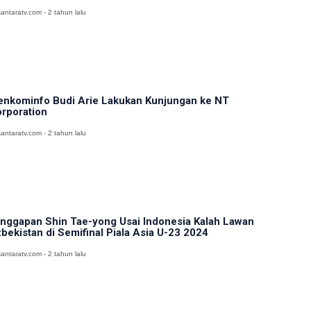
antaratv.com - 2 tahun lalu
nkominfo Budi Arie Lakukan Kunjungan ke NT
rporation
antaratv.com - 2 tahun lalu
nggapan Shin Tae-yong Usai Indonesia Kalah Lawan
bekistan di Semifinal Piala Asia U-23 2024
antaratv.com - 2 tahun lalu