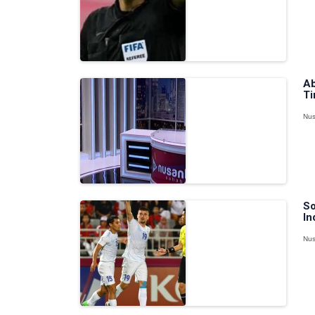
Ab
Ti
Nus
So
In
Nus