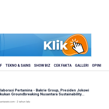
F
TEKNO & SAINS
SHOW BIZ
CEK FAKTA
GALLERI
OPINI
laborasi Pertamina - Bakrie Group, Presiden Jokowi
kukan Groundbreaking Nusantara Sustainability...
antaratv.com - 2 tahun lalu