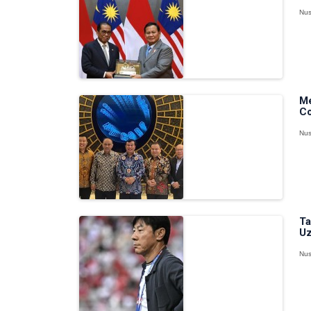
Nus
Me
Co
Nus
Ta
Uz
Nus