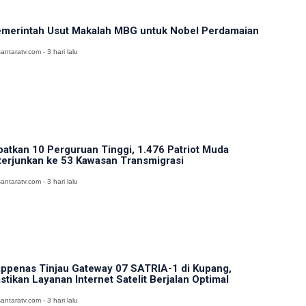
merintah Usut Makalah MBG untuk Nobel Perdamaian
antaratv.com - 3 hari lalu
batkan 10 Perguruan Tinggi, 1.476 Patriot Muda
terjunkan ke 53 Kawasan Transmigrasi
antaratv.com - 3 hari lalu
ppenas Tinjau Gateway 07 SATRIA-1 di Kupang,
stikan Layanan Internet Satelit Berjalan Optimal
antaratv.com - 3 hari lalu