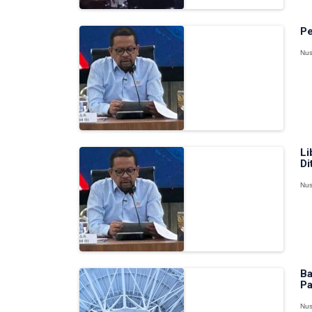
Pe
Nus
Li
Di
Nus
Ba
Pa
Nus