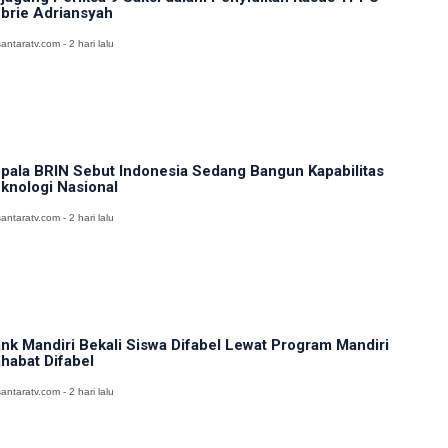
brie Adriansyah
antaratv.com - 2 hari lalu
pala BRIN Sebut Indonesia Sedang Bangun Kapabilitas
knologi Nasional
antaratv.com - 2 hari lalu
nk Mandiri Bekali Siswa Difabel Lewat Program Mandiri
habat Difabel
antaratv.com - 2 hari lalu