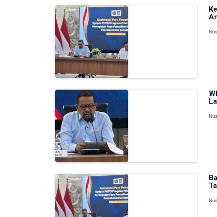
Ke
An
Nus
WF
La
Nus
Ba
Ta
Nus