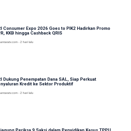
I Consumer Expo 2026 Goes to PIK2 Hadirkan Promo
R, KKB hingga Cashback QRIS
antaratv.com - 2 hari lalu
I Dukung Penempatan Dana SAL, Siap Perkuat
nyaluran Kredit ke Sektor Produktif
antaratv.com - 2 hari lalu
jagung Periksa 9 Saksi dalam Penyidikan Kasus TPPU