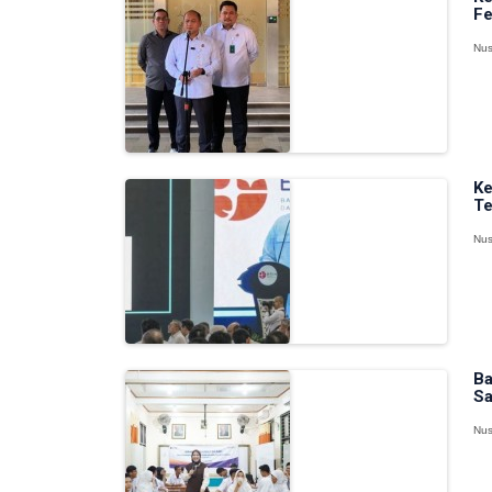
Fe
Nus
Ke
Te
Nus
Ba
Sa
Nus