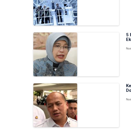
5 
Ek
Nus
Ke
Do
Nus