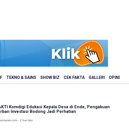
F
TEKNO & SAINS
SHOW BIZ
CEK FAKTA
GALLERI
OPINI
KTI Komdigi Edukasi Kepala Desa di Ende, Pengakuan
rban Investasi Bodong Jadi Perhatian
antaratv.com - 2 hari lalu