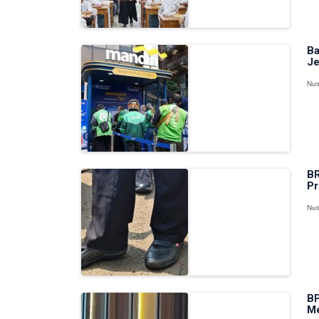
Ba
Je
Nus
BR
Pr
Nus
BP
Me