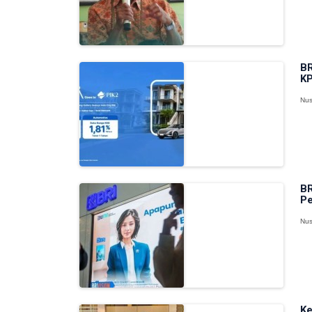
BR
KP
Nus
BR
Pe
Nus
Ke