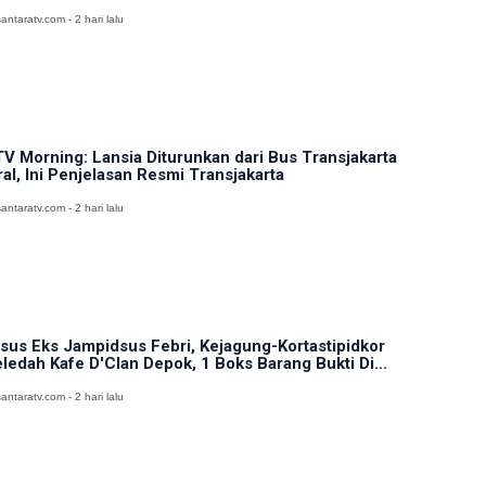
antaratv.com - 2 hari lalu
V Morning: Lansia Diturunkan dari Bus Transjakarta
ral, Ini Penjelasan Resmi Transjakarta
antaratv.com - 2 hari lalu
sus Eks Jampidsus Febri, Kejagung-Kortastipidkor
ledah Kafe D'Clan Depok, 1 Boks Barang Bukti Di...
antaratv.com - 2 hari lalu