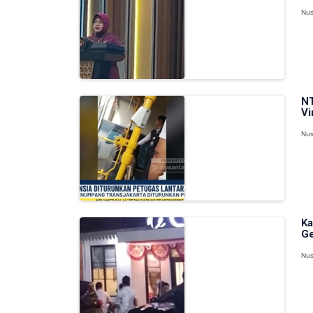
Nus
NT
Vi
Nus
Ka
Ge
Nus