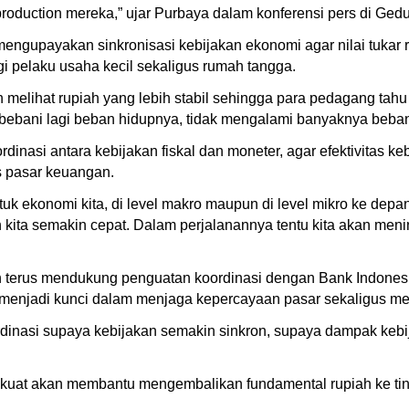
 production mereka,” ujar Purbaya dalam konferensi pers di Ged
ngupayakan sinkronisasi kebijakan ekonomi agar nilai tukar ru
 pelaku usaha kecil sekaligus rumah tangga.
n melihat rupiah yang lebih stabil sehingga para pedagang tah
bebani lagi beban hidupnya, tidak mengalami banyaknya beban h
rdinasi antara kebijakan fiskal dan moneter, agar efektivitas
s pasar keuangan.
ntuk ekonomi kita, di level makro maupun di level mikro ke depa
ita semakin cepat. Dalam perjalanannya tentu kita akan menin
erus mendukung penguatan koordinasi dengan Bank Indonesia 
ut menjadi kunci dalam menjaga kepercayaan pasar sekaligus mem
dinasi supaya kebijakan semakin sinkron, supaya dampak kebij
 kuat akan membantu mengembalikan fundamental rupiah ke tingk