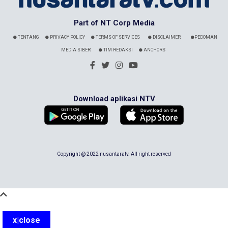
Part of NT Corp Media
TENTANG
PRIVACY POLICY
TERMS OF SERVICES
DISCLAIMER
PEDOMAN
MEDIA SIBER
TIM REDAKSI
ANCHORS
Download aplikasi NTV
Copyright @ 2022 nusantaratv. All right reserved
x|close