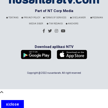
Part of NT Corp Media
TENTANG
PRIVACY POLICY
TERMS OF SERVICES
DISCLAIMER
PEDOMAN
MEDIA SIBER
TIM REDAKSI
ANCHORS
Download aplikasi NTV
Copyright @ 2022 nusantaratv. All right reserved
x|close