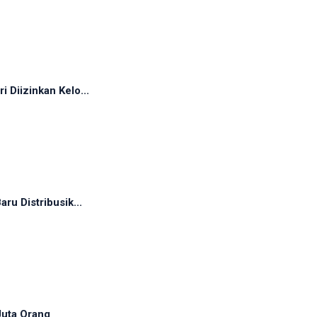
 Diizinkan Kelo...
ru Distribusik...
Juta Orang