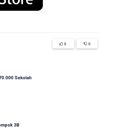
0
0
70.000 Sekolah
ompok 3B