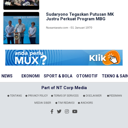
Sudaryono Tegaskan Putusan MK
Justru Perkuat Program MBG
Nusantaratv.com - 01 Januari 1970
NEWS
EKONOMI
SPORT & BOLA
OTOMOTIF
TEKNO & SAI
Part of NT Corp Media
TENTANG
PRIVACY POLICY
TERMS OF SERVICES
DISCLAIMER
PEDOMAN
MEDIA SIBER
TIM REDAKSI
ANCHORS