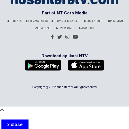
Part of NT Corp Media
TENTANG
PRIVACY POLICY
TERMS OF SERVICES
DISCLAIMER
PEDOMAN
MEDIA SIBER
TIM REDAKSI
ANCHORS
Download aplikasi NTV
Copyright @ 2022 nusantaratv. All right reserved
x|close