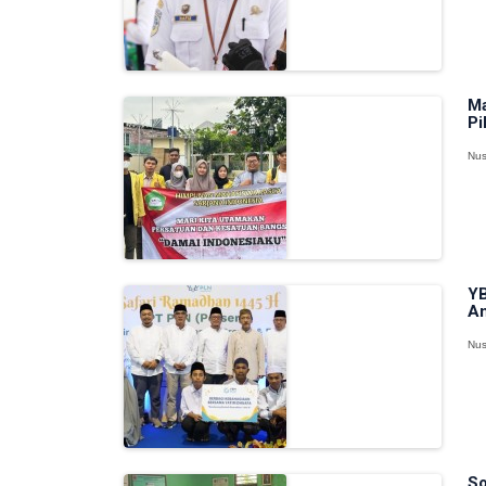
Ma
Pi
Nus
YB
An
Nus
So