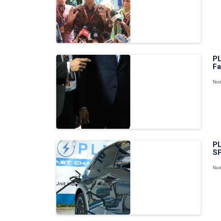
PL
Fa
Nus
PL
SP
Nus