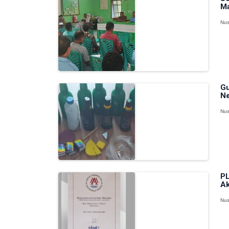
Ma
Nus
Gu
Ne
Nus
PL
Ak
Nus