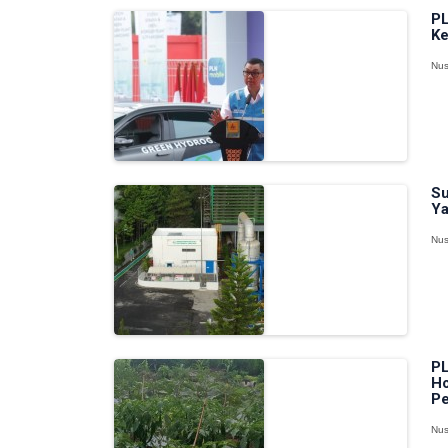
PL
Ke
Nus
Su
Ya
Nus
PL
Ho
Pe
Nus