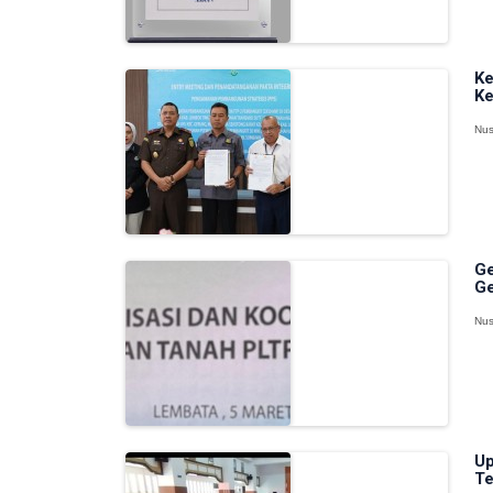
Ke
Ke
Nus
Ge
Ge
Nus
Up
Te