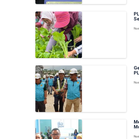
PL
Se
Nus
Ge
PL
Nus
Me
Mo
Nus