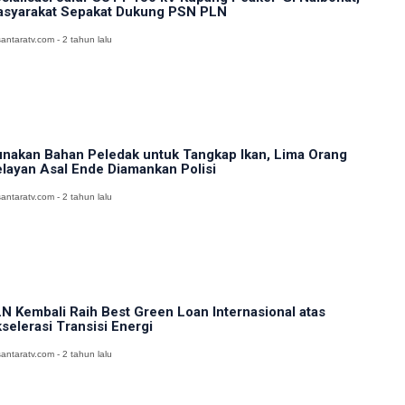
syarakat Sepakat Dukung PSN PLN
antaratv.com - 2 tahun lalu
nakan Bahan Peledak untuk Tangkap Ikan, Lima Orang
layan Asal Ende Diamankan Polisi
antaratv.com - 2 tahun lalu
N Kembali Raih Best Green Loan Internasional atas
selerasi Transisi Energi
antaratv.com - 2 tahun lalu