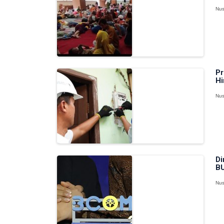
Nus
Pr
Hi
Nus
Di
BU
Nus