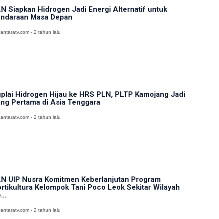
N Siapkan Hidrogen Jadi Energi Alternatif untuk
ndaraan Masa Depan
antaratv.com - 2 tahun lalu
plai Hidrogen Hijau ke HRS PLN, PLTP Kamojang Jadi
ng Pertama di Asia Tenggara
antaratv.com - 2 tahun lalu
N UIP Nusra Komitmen Keberlanjutan Program
rtikultura Kelompok Tani Poco Leok Sekitar Wilayah
...
antaratv.com - 2 tahun lalu