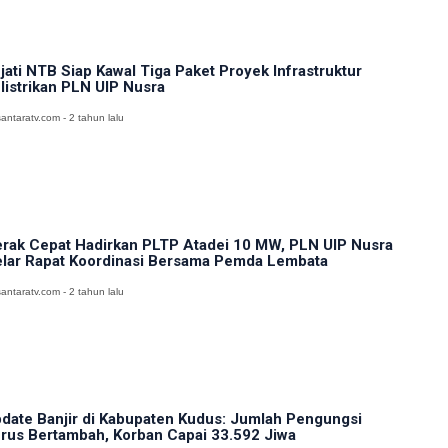
jati NTB Siap Kawal Tiga Paket Proyek Infrastruktur
listrikan PLN UIP Nusra
antaratv.com - 2 tahun lalu
rak Cepat Hadirkan PLTP Atadei 10 MW, PLN UIP Nusra
lar Rapat Koordinasi Bersama Pemda Lembata
antaratv.com - 2 tahun lalu
date Banjir di Kabupaten Kudus: Jumlah Pengungsi
rus Bertambah, Korban Capai 33.592 Jiwa