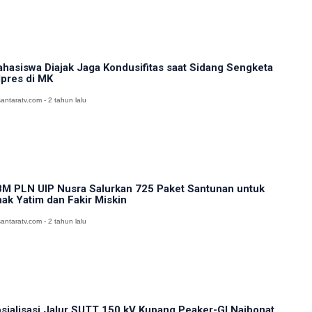
hasiswa Diajak Jaga Kondusifitas saat Sidang Sengketa
lpres di MK
antaratv.com - 2 tahun lalu
M PLN UIP Nusra Salurkan 725 Paket Santunan untuk
ak Yatim dan Fakir Miskin
antaratv.com - 2 tahun lalu
sialisasi Jalur SUTT 150 kV Kupang Peaker-GI Naibonat,