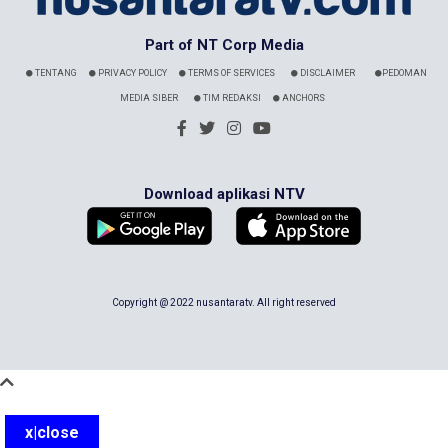
Part of NT Corp Media
TENTANG
PRIVACY POLICY
TERMS OF SERVICES
DISCLAIMER
PEDOMAN
MEDIA SIBER
TIM REDAKSI
ANCHORS
Download aplikasi NTV
Copyright @ 2022 nusantaratv. All right reserved
x|close