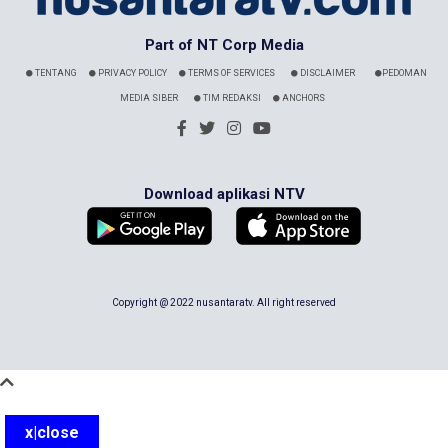
Part of NT Corp Media
TENTANG
PRIVACY POLICY
TERMS OF SERVICES
DISCLAIMER
PEDOMAN
MEDIA SIBER
TIM REDAKSI
ANCHORS
Download aplikasi NTV
Copyright @ 2022 nusantaratv. All right reserved
x|close