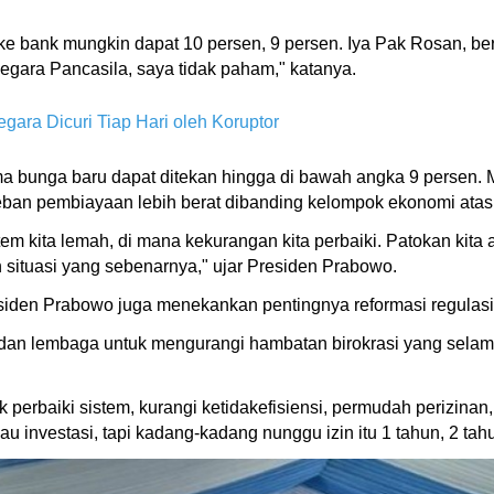
e bank mungkin dapat 10 persen, 9 persen. Iya Pak Rosan, b
 negara Pancasila, saya tidak paham," katanya.
ara Dicuri Tiap Hari oleh Koruptor
 bunga baru dapat ditekan hingga di bawah angka 9 persen. M
an pembiayaan lebih berat dibanding kelompok ekonomi atas
istem kita lemah, di mana kekurangan kita perbaiki. Patokan k
 situasi yang sebenarnya," ujar Presiden Prabowo.
esiden Prabowo juga menekankan pentingnya reformasi regulasi
an lembaga untuk mengurangi hambatan birokrasi yang selama 
k perbaiki sistem, kurangi ketidakefisiensi, permudah perizina
investasi, tapi kadang-kadang nunggu izin itu 1 tahun, 2 tahun