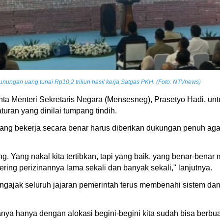
ungan uang tunai Rp10,2 triliun hasil kerja Satgas PKH. (Foto: NTVnews)
inta Menteri Sekretaris Negara (Mensesneg), Prasetyo Hadi, u
ran yang dinilai tumpang tindih.
ng bekerja secara benar harus diberikan dukungan penuh ag
. Yang nakal kita tertibkan, tapi yang baik, yang benar-benar 
sering perizinannya lama sekali dan banyak sekali," lanjutnya.
ajak seluruh jajaran pemerintah terus membenahi sistem dan
anya hanya dengan alokasi begini-begini kita sudah bisa berbua