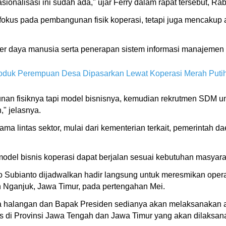
asionalisasi ini sudah ada," ujar Ferry dalam rapat tersebut, Ra
erfokus pada pembangunan fisik koperasi, tetapi juga mencakup 
ber daya manusia serta penerapan sistem informasi manajemen b
Produk Perempuan Desa Dipasarkan Lewat Koperasi Merah Puti
nan fisiknya tapi model bisnisnya, kemudian rekrutmen SDM u
" jelasnya.
ama lintas sektor, mulai dari kementerian terkait, pemerintah 
model bisnis koperasi dapat berjalan sesuai kebutuhan masyara
 Subianto dijadwalkan hadir langsung untuk meresmikan opera
n Nganjuk, Jawa Timur, pada pertengahan Mei.
ada halangan dan Bapak Presiden sedianya akan melaksanakan 
 di Provinsi Jawa Tengah dan Jawa Timur yang akan dilaksana