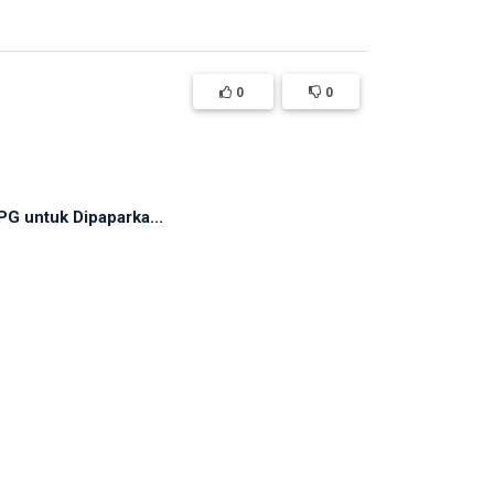
0
0
G untuk Dipaparka...