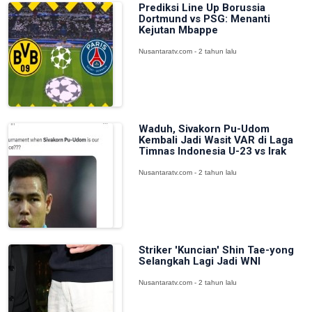
Prediksi Line Up Borussia
Dortmund vs PSG: Menanti
Kejutan Mbappe
Nusantaratv.com - 2 tahun lalu
Waduh, Sivakorn Pu-Udom
Kembali Jadi Wasit VAR di Laga
Timnas Indonesia U-23 vs Irak
Nusantaratv.com - 2 tahun lalu
Striker 'Kuncian' Shin Tae-yong
Selangkah Lagi Jadi WNI
Nusantaratv.com - 2 tahun lalu