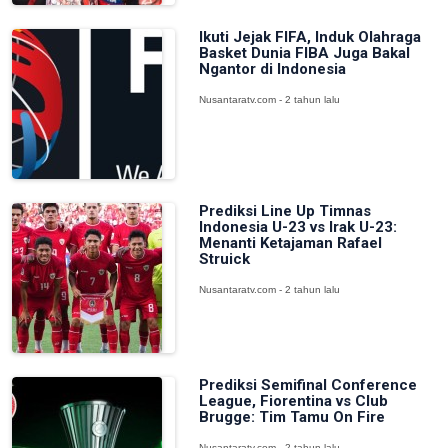
Ikuti Jejak FIFA, Induk Olahraga
Basket Dunia FIBA Juga Bakal
Ngantor di Indonesia
Nusantaratv.com - 2 tahun lalu
Prediksi Line Up Timnas
Indonesia U-23 vs Irak U-23:
Menanti Ketajaman Rafael
Struick
Nusantaratv.com - 2 tahun lalu
Prediksi Semifinal Conference
League, Fiorentina vs Club
Brugge: Tim Tamu On Fire
Nusantaratv.com - 2 tahun lalu