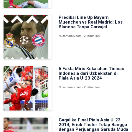
Prediksi Line Up Bayern
Muenchen vs Real Madrid: Los
Blancos Tanpa Carvajal
Nusantaratv.com - 2 tahun lalu
5 Fakta Miris Kekalahan Timnas
Indonesia dari Uzbekistan di
Piala Asia U-23 2024
Nusantaratv.com - 2 tahun lalu
Gagal ke Final Piala Asia U-23
2014, Erick Thohir Tetap Bangga
dengan Perjuangan Garuda Muda