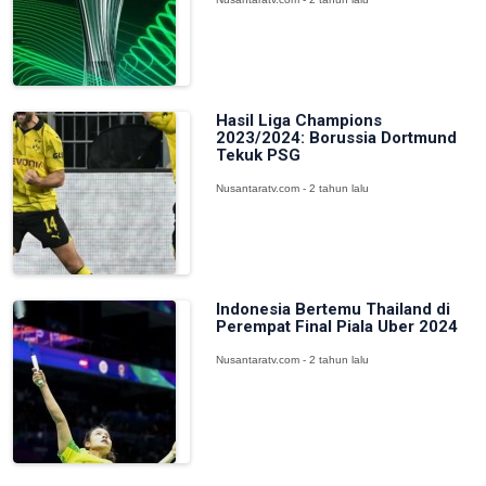
Hasil Liga Champions
2023/2024: Borussia Dortmund
Tekuk PSG
Nusantaratv.com - 2 tahun lalu
Indonesia Bertemu Thailand di
Perempat Final Piala Uber 2024
Nusantaratv.com - 2 tahun lalu