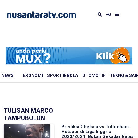
NEWS
EKONOMI
SPORT & BOLA
OTOMOTIF
TEKNO & SAI
TULISAN MARCO
TAMPUBOLON
Prediksi Chelsea vs Tottneham
Hotspur di Liga Inggris
2023/2024: Bukan Sekadar Balas