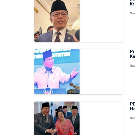
Kr
Nus
Pr
Ke
Nus
PD
Ha
Nus