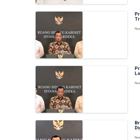
Pr
Tr
Nus
Pr
Lo
Nus
Br
Di
Nus