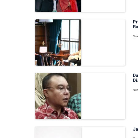
Pr
Ba
Nus
Da
Di
Nus
Ja