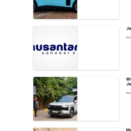
Ja
Nus
Wu
Ja
Nus
Me