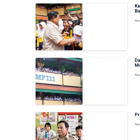
Ka
Ba
Nus
Da
Me
Nus
Pr
Nus