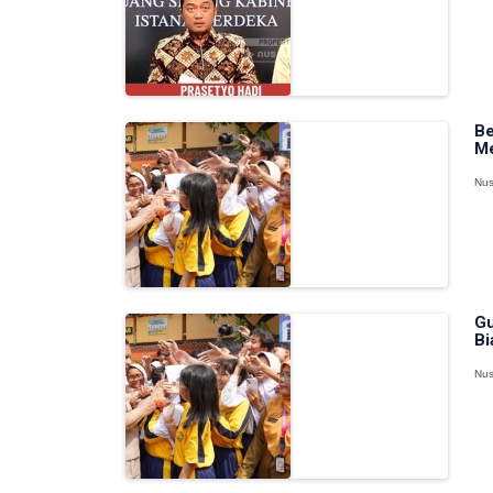
Be
Me
Nus
Gu
Bi
Nus