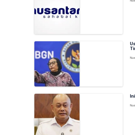
Nus
Us
Ti
Nus
In
Nus