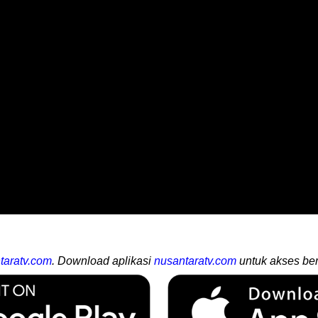
taratv.com
. Download aplikasi
nusantaratv.com
untuk akses ber