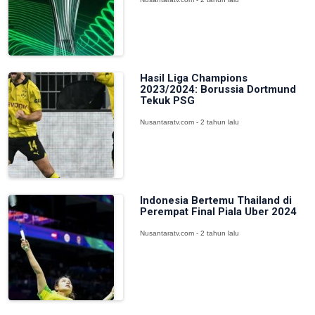
Hasil Liga Champions
2023/2024: Borussia Dortmund
Tekuk PSG
Nusantaratv.com - 2 tahun lalu
Indonesia Bertemu Thailand di
Perempat Final Piala Uber 2024
Nusantaratv.com - 2 tahun lalu