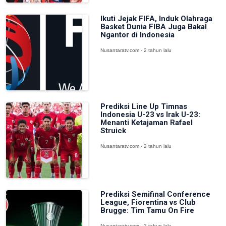
Ikuti Jejak FIFA, Induk Olahraga
Basket Dunia FIBA Juga Bakal
Ngantor di Indonesia
Nusantaratv.com - 2 tahun lalu
Prediksi Line Up Timnas
Indonesia U-23 vs Irak U-23:
Menanti Ketajaman Rafael
Struick
Nusantaratv.com - 2 tahun lalu
Prediksi Semifinal Conference
League, Fiorentina vs Club
Brugge: Tim Tamu On Fire
Nusantaratv.com - 2 tahun lalu