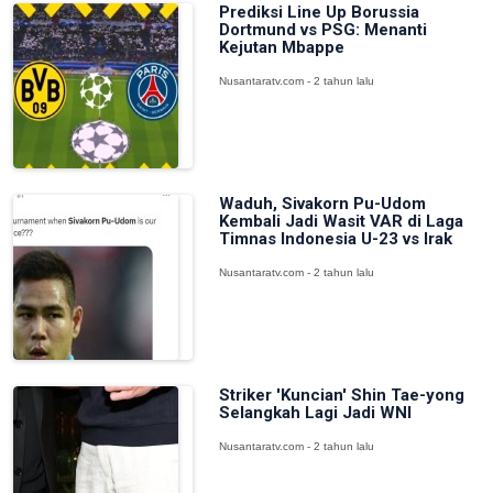
Prediksi Line Up Borussia
Dortmund vs PSG: Menanti
Kejutan Mbappe
Nusantaratv.com - 2 tahun lalu
Waduh, Sivakorn Pu-Udom
Kembali Jadi Wasit VAR di Laga
Timnas Indonesia U-23 vs Irak
Nusantaratv.com - 2 tahun lalu
Striker 'Kuncian' Shin Tae-yong
Selangkah Lagi Jadi WNI
Nusantaratv.com - 2 tahun lalu