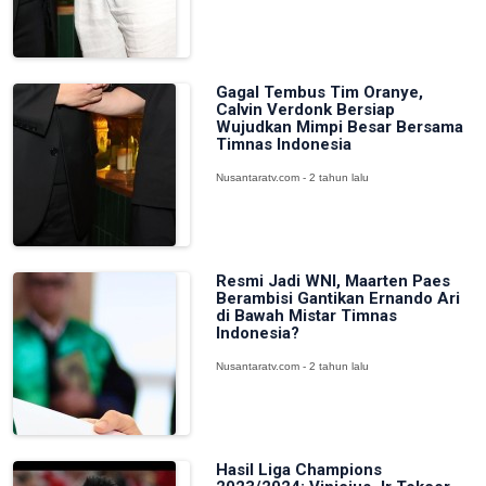
Gagal Tembus Tim Oranye,
Calvin Verdonk Bersiap
Wujudkan Mimpi Besar Bersama
Timnas Indonesia
Nusantaratv.com - 2 tahun lalu
Resmi Jadi WNI, Maarten Paes
Berambisi Gantikan Ernando Ari
di Bawah Mistar Timnas
Indonesia?
Nusantaratv.com - 2 tahun lalu
Hasil Liga Champions