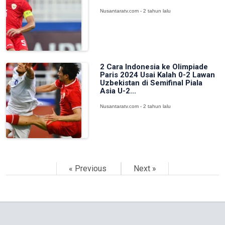
Nusantaratv.com - 2 tahun lalu
2 Cara Indonesia ke Olimpiade
Paris 2024 Usai Kalah 0-2 Lawan
Uzbekistan di Semifinal Piala
Asia U-2...
Nusantaratv.com - 2 tahun lalu
« Previous
Next »