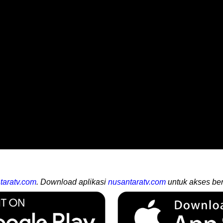
taratv.com
. Download aplikasi
nusantaratv.com
untuk akses ber