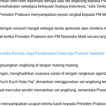
ikan oleh-oleh diplomasi berupa satu set angklung kepada PM
persahabatan sekaligus kekayaan budaya Indonesia," tulis Sesk
 Presiden Prabowo menyampaikan pesan singkat kepada PM Modi
engan senyum hangat sebagai tanda apresiasi atas cendera m
b ketika Presiden Prabowo dan PM Narendra Modi secara l
India Bersatu Jaga Perdamaian Dunia dan Perkuat Stabilitas I
oyangkan angklung di tangan masing-masing.
gan, menghadirkan suasana santai di tengah rangkaian agend
"Kuch Kuch Hota Hai" dimainkan menggunakan set angklung ter
at mencoba sendiri memainkan set angklung, sementara Presi
menyampaikan ucapan terima kasih kepada Presiden Prabowo 