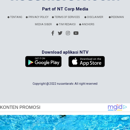
Part of NT Corp Media
TENTANG
PRIVACY POLICY
TERMS OF SERVICES
DISCLAIMER
PEDOMAN
MEDIA SIBER
TIM REDAKSI
ANCHORS
Download aplikasi NTV
Copyright @ 2022 nusantaratv. All right reserved