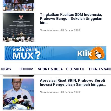
Tingkatkan Kualitas SDM Indonesia,
Prabowo Bangun Sekolah Unggulan
hin...
Nusantaratv.com - 01 Januari 1970
Polda Jabar Ringkus Dua Pria di
Cimahi Terkait Prabowo dan Nuklir
Iran
Nusantaratv.com - 01 Januari 1970
NEWS
EKONOMI
SPORT & BOLA
OTOMOTIF
TEKNO & SAI
Apresiasi Riset BRIN, Prabowo Soroti
Inovasi Pengelolaan Sampah hingga...
Nusantaratv.com - 01 Januari 1970