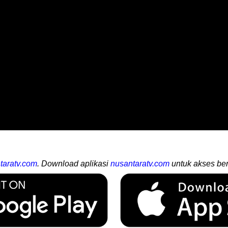
taratv.com
. Download aplikasi
nusantaratv.com
untuk akses ber