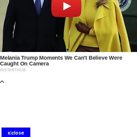
x|close