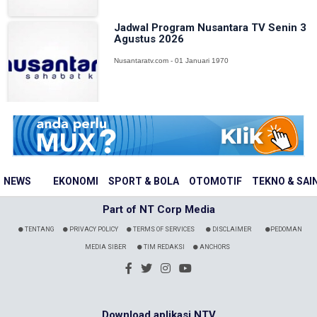
Jadwal Program Nusantara TV Senin 3
Agustus 2026
Nusantaratv.com - 01 Januari 1970
NEWS
EKONOMI
SPORT & BOLA
OTOMOTIF
TEKNO & SAI
Part of NT Corp Media
TENTANG
PRIVACY POLICY
TERMS OF SERVICES
DISCLAIMER
PEDOMAN
MEDIA SIBER
TIM REDAKSI
ANCHORS
Download aplikasi NTV