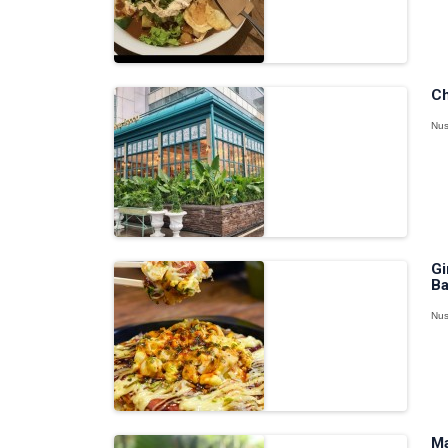
Ch
Nus
Gi
Ba
Nus
Ma