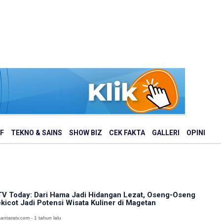
F
TEKNO & SAINS
SHOW BIZ
CEK FAKTA
GALLERI
OPINI
V Today: Dari Hama Jadi Hidangan Lezat, Oseng-Oseng
kicot Jadi Potensi Wisata Kuliner di Magetan
antaratv.com - 1 tahun lalu