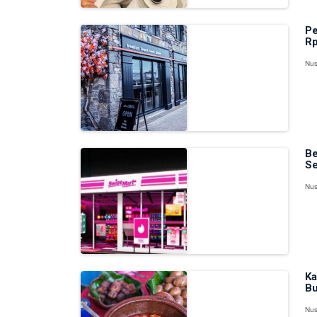
Pe
Rp
Nus
Be
Se
Nus
Ka
Bu
Nus