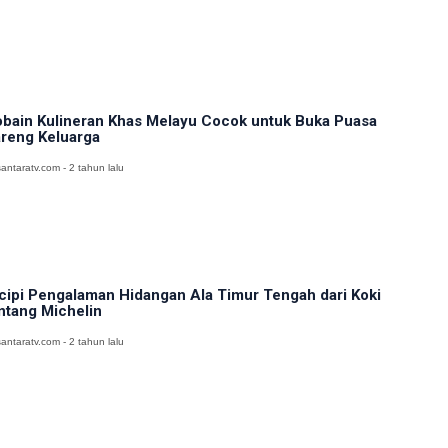
bain Kulineran Khas Melayu Cocok untuk Buka Puasa
reng Keluarga
antaratv.com - 2 tahun lalu
cipi Pengalaman Hidangan Ala Timur Tengah dari Koki
ntang Michelin
antaratv.com - 2 tahun lalu