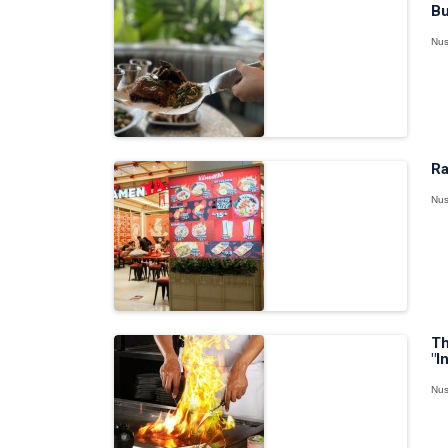
Bu
Nus
Ra
Nus
Th
"I
Nus