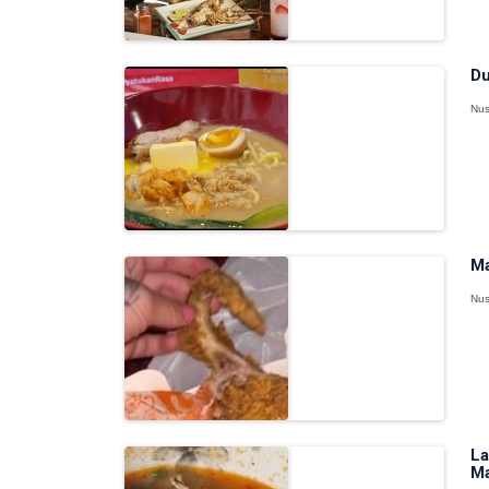
Du
Nus
Ma
Nus
La
Ma