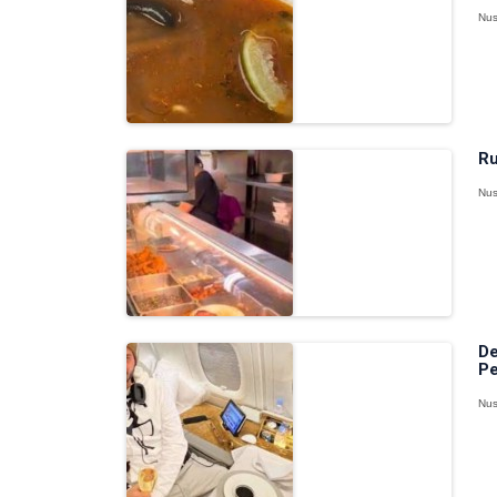
Nus
Ru
Nus
De
Pe
Nus