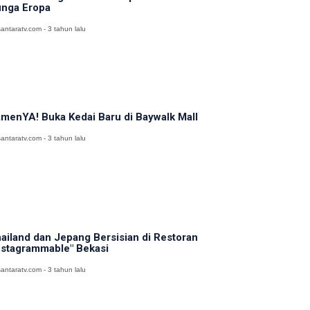
nga Eropa
antaratv.com - 3 tahun lalu
menYA! Buka Kedai Baru di Baywalk Mall
antaratv.com - 3 tahun lalu
ailand dan Jepang Bersisian di Restoran
nstagrammable" Bekasi
antaratv.com - 3 tahun lalu