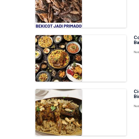
Co
Ba
Nus
Ci
Bi
Nus