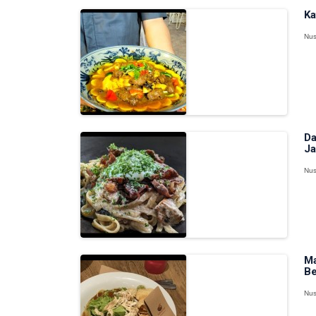
Ka
Nus
Da
Ja
Nus
Ma
Be
Nus