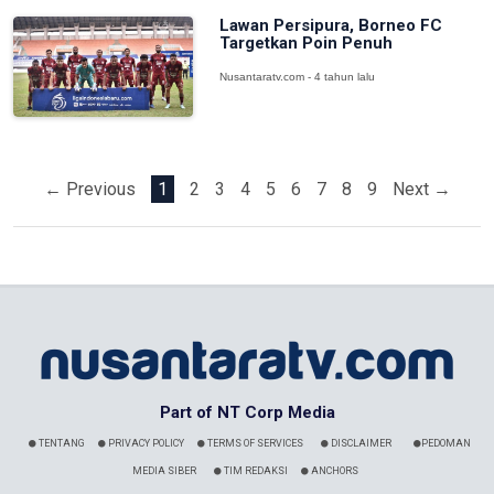
Lawan Persipura, Borneo FC
Targetkan Poin Penuh
Nusantaratv.com - 4 tahun lalu
← Previous
1
2
3
4
5
6
7
8
9
Next →
Part of NT Corp Media
TENTANG
PRIVACY POLICY
TERMS OF SERVICES
DISCLAIMER
PEDOMAN
MEDIA SIBER
TIM REDAKSI
ANCHORS