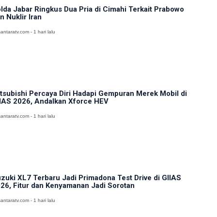
lda Jabar Ringkus Dua Pria di Cimahi Terkait Prabowo
n Nuklir Iran
antaratv.com - 1 hari lalu
tsubishi Percaya Diri Hadapi Gempuran Merek Mobil di
IAS 2026, Andalkan Xforce HEV
antaratv.com - 1 hari lalu
zuki XL7 Terbaru Jadi Primadona Test Drive di GIIAS
26, Fitur dan Kenyamanan Jadi Sorotan
antaratv.com - 1 hari lalu