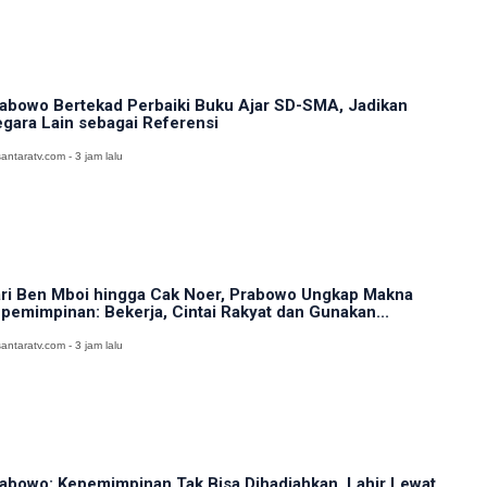
abowo Bertekad Perbaiki Buku Ajar SD-SMA, Jadikan
gara Lain sebagai Referensi
antaratv.com - 3 jam lalu
ri Ben Mboi hingga Cak Noer, Prabowo Ungkap Makna
pemimpinan: Bekerja, Cintai Rakyat dan Gunakan...
antaratv.com - 3 jam lalu
abowo: Kepemimpinan Tak Bisa Dihadiahkan, Lahir Lewat