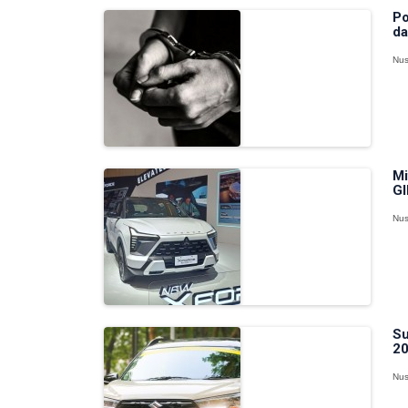
Po
da
Nus
Mi
GI
Nus
Su
20
Nus