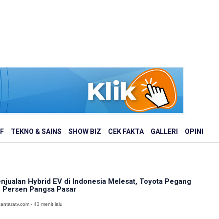
F
TEKNO & SAINS
SHOW BIZ
CEK FAKTA
GALLERI
OPINI
njualan Hybrid EV di Indonesia Melesat, Toyota Pegang
 Persen Pangsa Pasar
antaratv.com - 43 menit lalu