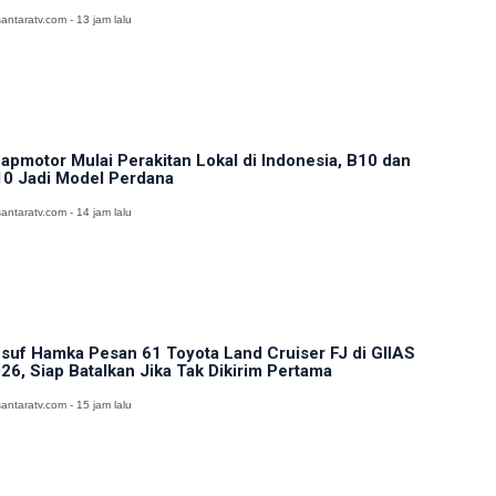
antaratv.com - 13 jam lalu
apmotor Mulai Perakitan Lokal di Indonesia, B10 dan
0 Jadi Model Perdana
antaratv.com - 14 jam lalu
suf Hamka Pesan 61 Toyota Land Cruiser FJ di GIIAS
26, Siap Batalkan Jika Tak Dikirim Pertama
antaratv.com - 15 jam lalu