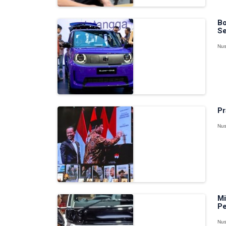
Bo
Se
Nus
Pr
Nus
Mi
Pe
Nus