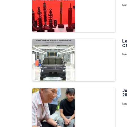
Nus
Le
C1
Nus
Ju
20
Nus