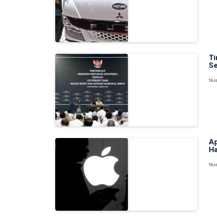
Ti
Se
Nus
Ap
Ha
Nus