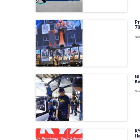
Pr
70
Nus
GI
Ke
Nus
KY
Ha