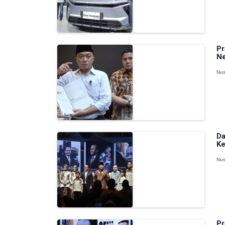
Pr
Ne
Nus
Da
Ke
Nus
Pr