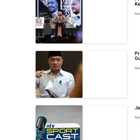
Ke
Nus
Pr
Gu
Nus
Ja
Nus