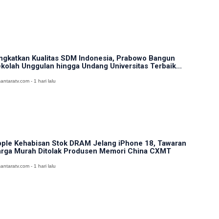
ngkatkan Kualitas SDM Indonesia, Prabowo Bangun
kolah Unggulan hingga Undang Universitas Terbaik...
antaratv.com - 1 hari lalu
ple Kehabisan Stok DRAM Jelang iPhone 18, Tawaran
rga Murah Ditolak Produsen Memori China CXMT
antaratv.com - 1 hari lalu