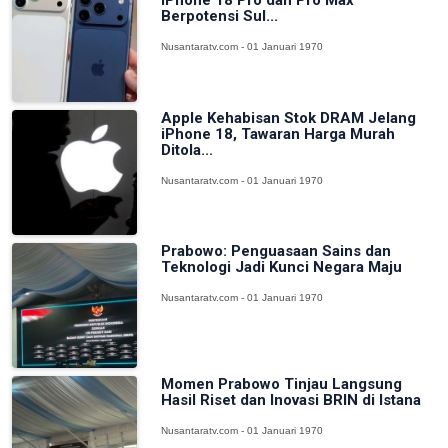
iPhone 18 Pro dan Pro Max
Berpotensi Sul...
Nusantaratv.com - 01 Januari 1970
Apple Kehabisan Stok DRAM Jelang
iPhone 18, Tawaran Harga Murah
Ditola...
Nusantaratv.com - 01 Januari 1970
Prabowo: Penguasaan Sains dan
Teknologi Jadi Kunci Negara Maju
Nusantaratv.com - 01 Januari 1970
Momen Prabowo Tinjau Langsung
Hasil Riset dan Inovasi BRIN di Istana
Nusantaratv.com - 01 Januari 1970