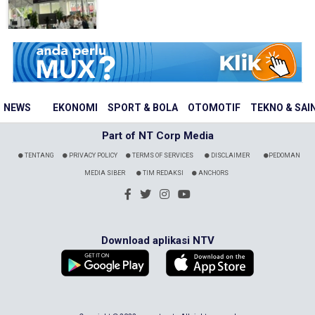
NEWS
EKONOMI
SPORT & BOLA
OTOMOTIF
TEKNO & SAI
Part of NT Corp Media
TENTANG
PRIVACY POLICY
TERMS OF SERVICES
DISCLAIMER
PEDOMAN
MEDIA SIBER
TIM REDAKSI
ANCHORS
Download aplikasi NTV