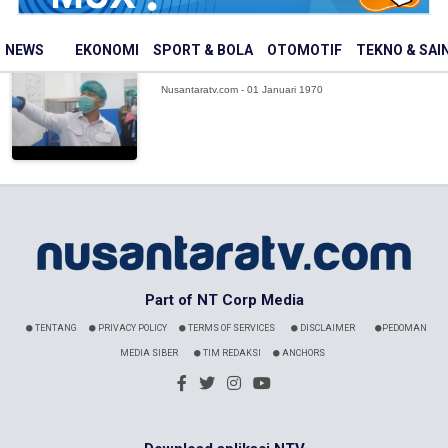
Mendukbangga Wajibkan SPPG
NEWS
EKONOMI
SPORT & BOLA
OTOMOTIF
TEKNO & SAI
Salurkan MBG untuk Kelompok 3B
Nusantaratv.com - 01 Januari 1970
Part of NT Corp Media
TENTANG
PRIVACY POLICY
TERMS OF SERVICES
DISCLAIMER
PEDOMAN
MEDIA SIBER
TIM REDAKSI
ANCHORS