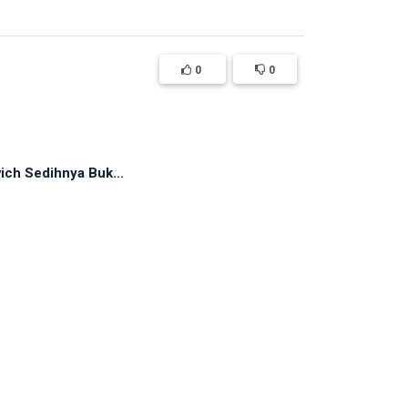
0
0
ich Sedihnya Buk...