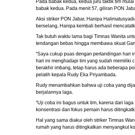
Pada babak kedua, kedua juru taktik tim mulai
babak kedua. Pada menit 57, giliran PON Ja
Aksi striker PON Jabar, Hanipa Halimatusyadi
berselang, Hanipa kembali berhasil mencata
Tak butuh waktu lama bagi Timnas Wanita un
tendangan bebas hingga membawa skuat Garud
“Saya cukup puas dengan pertandingan hari i
hari ini menghadapi tim yang sudah memiliki
berakhir imbang, tetap harus ada beberapa poi
pelatih kepala Rudy Eka Priyambada.
Rudy menambahkan bahwa uji coba yang dijala
berjalannya laga.
“Uji coba ini bagus untuk tim, karena dari la
konsentrasi dan fokus pemain harus ditingkat
Hal yang sama diakui oleh striker Timnas Wa
rumah yang harus ditingkatkan menyangkut ko