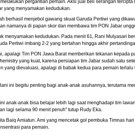
 melakukan pergantian pemain. Aksi jual beli serangan tercipt
bar yang menyamakan kedudukan.
ah berhasil menjebol gawang skuat Garuda Pertiwi yang dikawal
tkan namanya di papan skor dan membawa tim PON Jabar unggu
tuk menyamakan kedudukan. Pada menit 61, Rani Mulyasari be
a Pertiwi imbang 2-2 yang bertahan hingga akhir pertandinga
ni, apalagi Tim PON Jawa Barat memberikan tekanan kepada p
 chemistry yang kuat, karena persiapan tim Jabar sudah satu 
n yang dievaluasi, apalagi di babak kedua para pemain terlalu 
ni ini begitu penting bagi anak-anak asuhannya, terutama me
ga ini anak-anak bisa belajar lebih lagi saat menghadapi tim la
kan lagi selama 90 menit penuh” tutup Rudy Eka.
nita Baiq Amiatun. Ami yang mencetak gol pembuka Timnas har
nsentrasi para pemain.