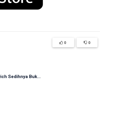
0
0
ich Sedihnya Buk...