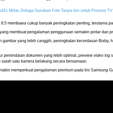
61 Miliar, Diduga Gunakan Foto Tanpa Izin untuk Promosi TV
 8.5 membawa cukup banyak peningkatan penting, terutama pada
ng membuat pengalaman penggunaan semakin pintar dan pr
an gambar yang lebih canggih, peningkatan kecerdasan Bixby, h
tur pemindaian dokumen yang lebih optimal,
preview
video log
s
salah satu kamera belakang secara bersamaan.
makin memperkuat pengalaman premium pada lini Samsung Gal