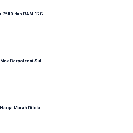
y 7500 dan RAM 12G...
ax Berpotensi Sul...
arga Murah Ditola...