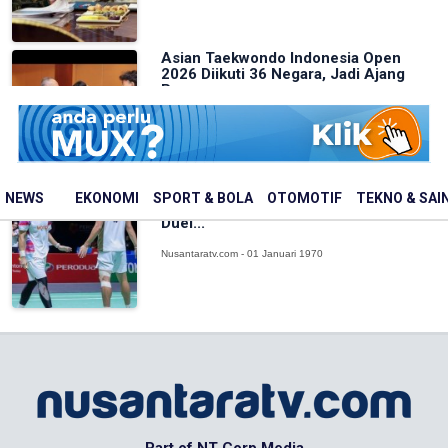
Asian Taekwondo Indonesia Open
2026 Diikuti 36 Negara, Jadi Ajang
Pere...
Nusantaratv.com - 01 Januari 1970
Leo/Daniel Juara Taipei Open 2026,
NEWS
EKONOMI
SPORT & BOLA
OTOMOTIF
TEKNO & SAI
Tundukkan Ganda Malaysia Lewat
Duel...
Nusantaratv.com - 01 Januari 1970