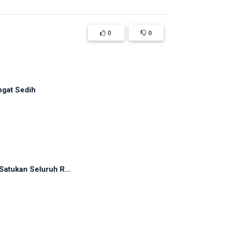
0
0
ngat Sedih
atukan Seluruh R...