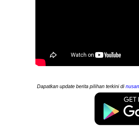
Dapatkan update berita pilihan terkini di
nusan