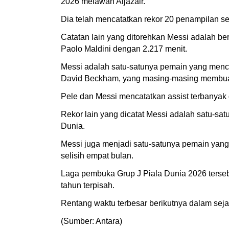
2026 melawan Aljazair.
Dia telah mencatatkan rekor 20 penampilan se
Catatan lain yang ditorehkan Messi adalah b
Paolo Maldini dengan 2.217 menit.
Messi adalah satu-satunya pemain yang mencat
David Beckham, yang masing-masing membuat s
Pele dan Messi mencatatkan assist terbanyak 
Rekor lain yang dicatat Messi adalah satu-sat
Dunia.
Messi juga menjadi satu-satunya pemain yang
selisih empat bulan.
Laga pembuka Grup J Piala Dunia 2026 tersebu
tahun terpisah.
Rentang waktu terbesar berikutnya dalam seja
(Sumber: Antara)