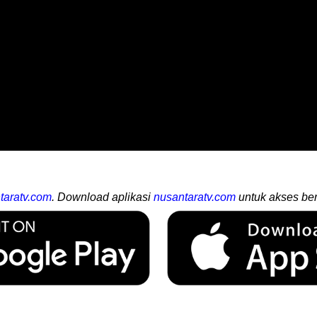
taratv.com
. Download aplikasi
nusantaratv.com
untuk akses ber