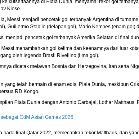
 keikutsertaannya di Piala Dunia, menyamai rekor gol terbany
av Klose.
a, Messi menjadi pencetak gol terbanyak Argentina di turnamen 
ol), Guillermo Stabile (delapan gol), Mario Kempes (enam gol) 
si menjadi pencetak gol terbanyak Amerika Selatan di final du
y, Messi menambahkan gol kelima dan keenamnya dari luar kotak
ng oleh legenda Brasil Rivellino (lima gol).
elumnya dicetak melawan Bosnia dan Herzegovina, Iran serta Ni
n yang telah bermain di enam edisi Piala Dunia, meskipun Cris
t bersua RD Kongo.
pilan Piala Dunia dengan Antonio Carbajal, Lothar Matthaus,
u sebagai CdM Asian Games 2026
nia pada final Qatar 2022, memecahkan rekor Matthaus, dan ya