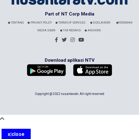
Part of NT Corp Media
TENTANG
PRIVACY POLICY
TERMS OF SERVICES
DISCLAIMER
PEDOMAN
MEDIA SIBER
TIM REDAKSI
ANCHORS
Download aplikasi NTV
Copyright @ 2022 nusantaratv. All right reserved
x|close