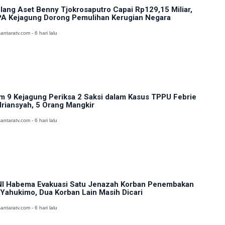
lang Aset Benny Tjokrosaputro Capai Rp129,15 Miliar,
A Kejagung Dorong Pemulihan Kerugian Negara
antaratv.com - 6 hari lalu
m 9 Kejagung Periksa 2 Saksi dalam Kasus TPPU Febrie
riansyah, 5 Orang Mangkir
antaratv.com - 6 hari lalu
I Habema Evakuasi Satu Jenazah Korban Penembakan
 Yahukimo, Dua Korban Lain Masih Dicari
antaratv.com - 6 hari lalu