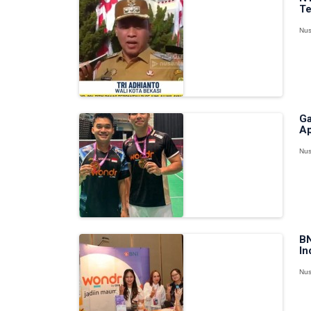
Te
Nus
Ga
Ap
Nus
BN
In
Nus