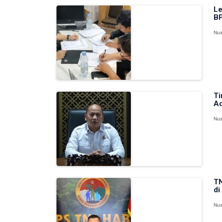
Le
BP
Nus
Ti
Ad
Nus
TN
di
Nus