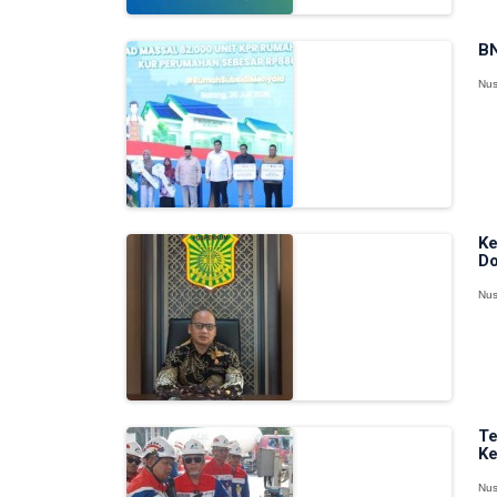
BN
Nus
Ke
D
Nus
Te
Ke
Nus