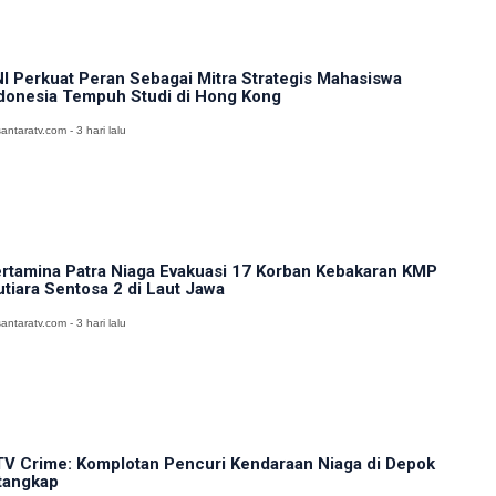
I Perkuat Peran Sebagai Mitra Strategis Mahasiswa
donesia Tempuh Studi di Hong Kong
antaratv.com - 3 hari lalu
rtamina Patra Niaga Evakuasi 17 Korban Kebakaran KMP
tiara Sentosa 2 di Laut Jawa
antaratv.com - 3 hari lalu
V Crime: Komplotan Pencuri Kendaraan Niaga di Depok
tangkap