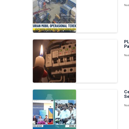
Nus
PL
Pa
Nus
Ce
Se
Nus