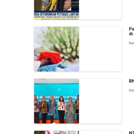
Pe
di
Nus
BN
Nus
NT