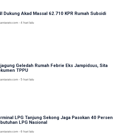
I Dukung Akad Massal 62.710 KPR Rumah Subsidi
antaratv.com - 4 hari lalu
jagung Geledah Rumah Febrie Eks Jampidsus, Sita
okumen TPPU
antaratv.com - 5 hari lalu
rminal LPG Tanjung Sekong Jaga Pasokan 40 Persen
butuhan LPG Nasional
antaratv.com - 6 hari lalu