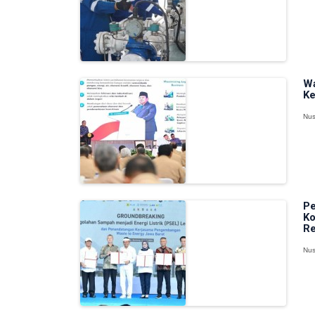
Wa
Ke
Nus
Pe
Ko
Re
Nus