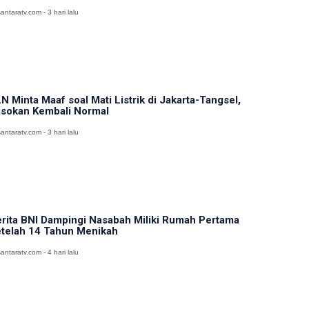
antaratv.com - 3 hari lalu
N Minta Maaf soal Mati Listrik di Jakarta-Tangsel,
sokan Kembali Normal
antaratv.com - 3 hari lalu
rita BNI Dampingi Nasabah Miliki Rumah Pertama
telah 14 Tahun Menikah
antaratv.com - 4 hari lalu