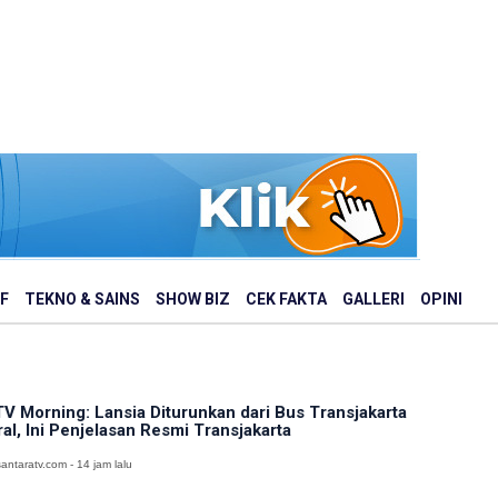
F
TEKNO & SAINS
SHOW BIZ
CEK FAKTA
GALLERI
OPINI
V Morning: Lansia Diturunkan dari Bus Transjakarta
ral, Ini Penjelasan Resmi Transjakarta
antaratv.com - 14 jam lalu