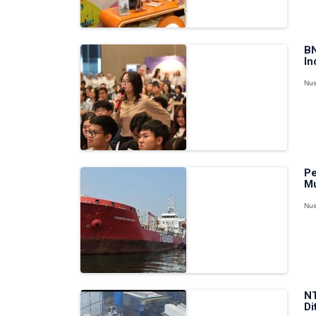
BN
In
Nus
Pe
Mu
Nus
NT
Di