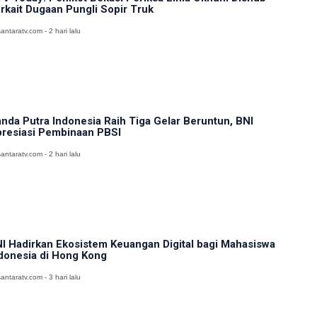
rkait Dugaan Pungli Sopir Truk
antaratv.com - 2 hari lalu
nda Putra Indonesia Raih Tiga Gelar Beruntun, BNI
resiasi Pembinaan PBSI
antaratv.com - 2 hari lalu
I Hadirkan Ekosistem Keuangan Digital bagi Mahasiswa
donesia di Hong Kong
antaratv.com - 3 hari lalu