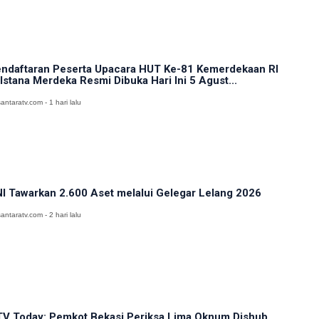
ndaftaran Peserta Upacara HUT Ke-81 Kemerdekaan RI
 Istana Merdeka Resmi Dibuka Hari Ini 5 Agust...
antaratv.com - 1 hari lalu
I Tawarkan 2.600 Aset melalui Gelegar Lelang 2026
antaratv.com - 2 hari lalu
V Today: Pemkot Bekasi Periksa Lima Oknum Dishub