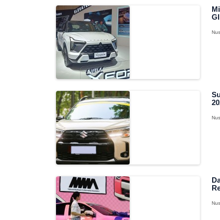
Mi
GI
Nus
Su
20
Nus
Da
Re
Nus