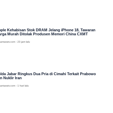
ple Kehabisan Stok DRAM Jelang iPhone 18, Tawaran
rga Murah Ditolak Produsen Memori China CXMT
antaratv.com - 23 jam lalu
lda Jabar Ringkus Dua Pria di Cimahi Terkait Prabowo
n Nuklir Iran
antaratv.com - 1 hari lalu