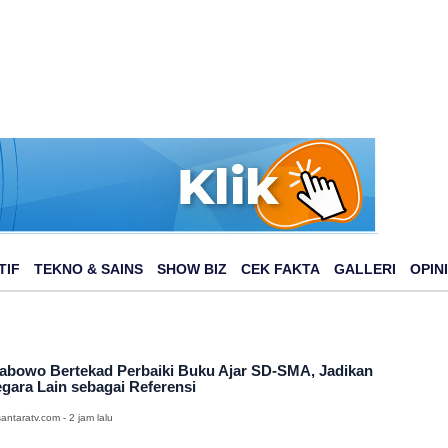
TIF
TEKNO & SAINS
SHOW BIZ
CEK FAKTA
GALLERI
OPINI
abowo Bertekad Perbaiki Buku Ajar SD-SMA, Jadikan
gara Lain sebagai Referensi
antaratv.com - 2 jam lalu