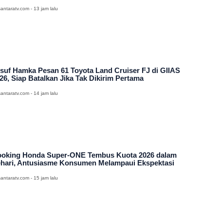
antaratv.com - 13 jam lalu
suf Hamka Pesan 61 Toyota Land Cruiser FJ di GIIAS
26, Siap Batalkan Jika Tak Dikirim Pertama
antaratv.com - 14 jam lalu
oking Honda Super-ONE Tembus Kuota 2026 dalam
hari, Antusiasme Konsumen Melampaui Ekspektasi
antaratv.com - 15 jam lalu