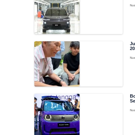
Nus
Ju
20
Nus
Bo
Se
Nus