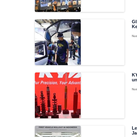
GI
Ke
Nus
KY
un
Nus
Le
Ja