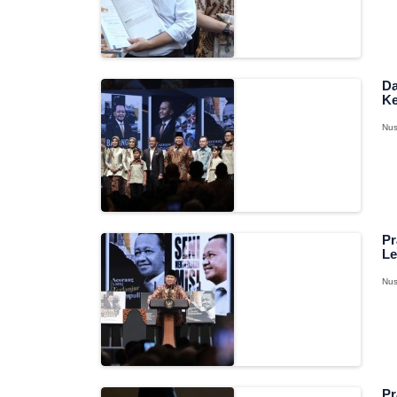
Da
Ke
Nus
Pr
Le
Nus
Pr