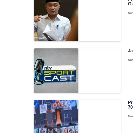
Gu
Nus
Ja
Nus
Pr
70
Nus