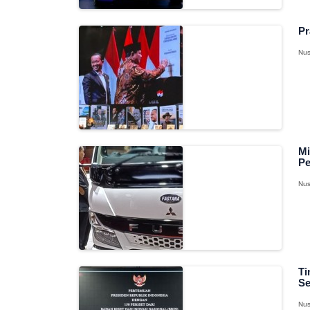
Pr
Nus
Mi
Pe
Nus
Ti
Se
Nus