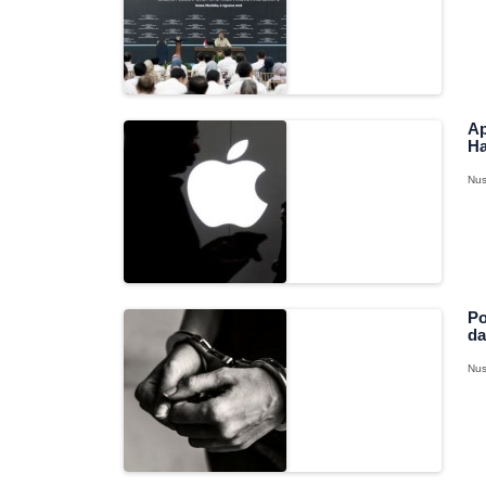
Ap
Ha
Nus
Po
da
Nus