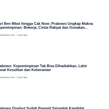
ri Ben Mboi hingga Cak Noer, Prabowo Ungkap Makna
pemimpinan: Bekerja, Cintai Rakyat dan Gunakan...
antaratv.com - 2 jam lalu
abowo: Kepemimpinan Tak Bisa Dihadiahkan, Lahir
wat Kesulitan dan Keberanian
antaratv.com - 3 jam lalu
abowo Disebut Sudah Panggil Sejumlah Kandidat