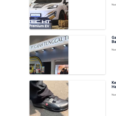
Nus
Ga
Ba
Nus
Ke
Ha
Nus