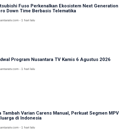
tsubishi Fuso Perkenalkan Ekosistem Next Generation
ro Down Time Berbasis Telematika
antaratv.com - 1 hari lalu
dwal Program Nusantara TV Kamis 6 Agustus 2026
antaratv.com - 1 hari lalu
a Tambah Varian Carens Manual, Perkuat Segmen MPV
luarga di Indonesia
antaratv.com - 1 hari lalu