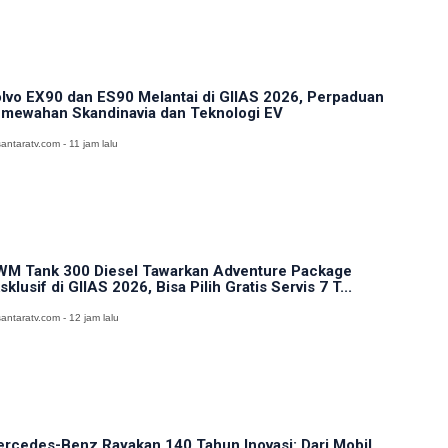
lvo EX90 dan ES90 Melantai di GIIAS 2026, Perpaduan
mewahan Skandinavia dan Teknologi EV
antaratv.com - 11 jam lalu
M Tank 300 Diesel Tawarkan Adventure Package
sklusif di GIIAS 2026, Bisa Pilih Gratis Servis 7 T...
antaratv.com - 12 jam lalu
rcedes-Benz Rayakan 140 Tahun Inovasi: Dari Mobil