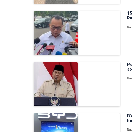
15
Ra
Nus
Pe
so
Nus
BY
hi
Nus