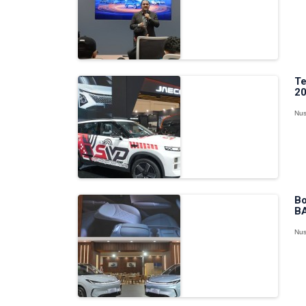
Te
20
Nus
Bo
BA
Nus