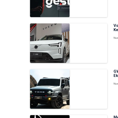
Vo
Ke
Nus
GW
Ek
Nus
Me