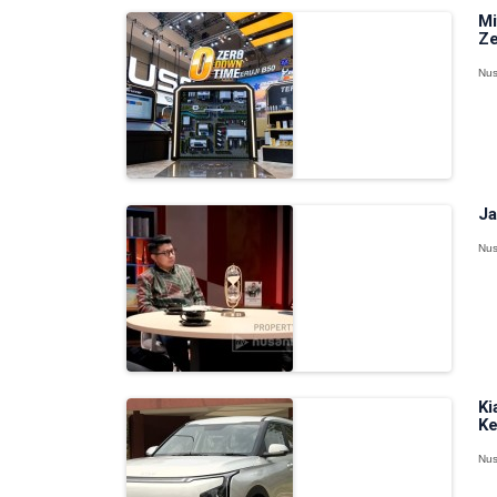
Mi
Ze
Nus
Ja
Nus
Ki
Ke
Nus