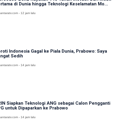
rtama di Dunia hingga Teknologi Keselamatan Mo...
antaratv.com - 12 jam lalu
roti Indonesia Gagal ke Piala Dunia, Prabowo: Saya
ngat Sedih
antaratv.com - 14 jam lalu
IN Siapkan Teknologi ANG sebagai Calon Pengganti
G untuk Dipaparkan ke Prabowo
antaratv.com - 14 jam lalu