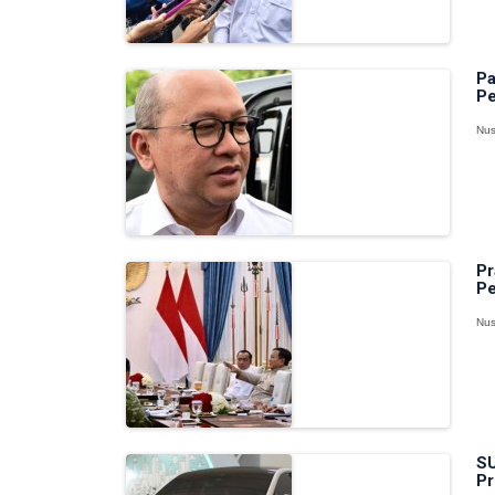
Pa
Pe
Nus
Pr
Pe
Nus
SU
Pr