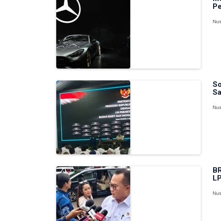
Pe
Nus
So
Sa
Nus
BR
LP
Nus